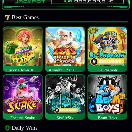
Best Games
Lucky Clover Riches
Almighty Zeus Wilds™
Le Pharaoh
Fortune Snake
SixSixSix
Beam Boys
Daily Wins