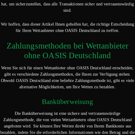
hat, um sicherzustellen, dass alle Transaktionen sicher und vertrauenswürdig
sind.
Wir hoffen, dass dieser Artikel Ihnen geholfen hat, die richtige Entscheidung
für Ihren Wettanbieter ohne OASIS Deutschland zu treffen.
Zahlungsmethoden bei Wettanbieter
ohne OASIS Deutschland
Wenn Sie sich für einen Wettanbieter ohne OASIS Deutschland entscheiden,
gibt es verschiedene Zahlungsmethoden, die Ihnen zur Verfügung stehen.
Obwohl OASIS Deutschland eine beliebte Zahlungsmethode ist, gibt es viele
alternative Möglichkeiten, um Ihre Wetten zu bezahlen.
Banküberweisung
Die Banküberweisung ist eine sichere und vertrauenswürdige
Zahlungsmethode, die von vielen Wettanbietern ohne OASIS Deutschland
angeboten wird. Sie können Ihre Wetten direkt von Ihrem Bankkonto aus
bezahlen, indem Sie die erforderlichen Informationen wie den Betrag und die