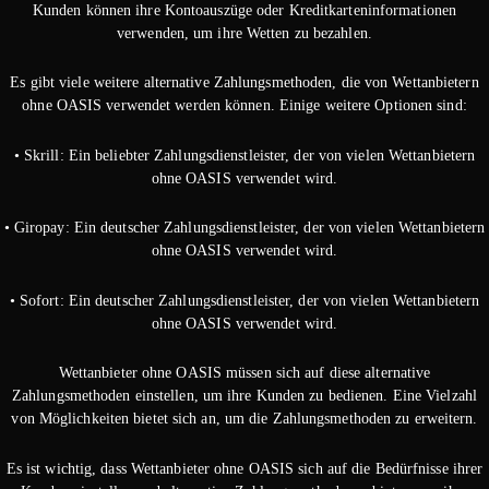
Kunden können ihre Kontoauszüge oder Kreditkarteninformationen
verwenden, um ihre Wetten zu bezahlen.
Es gibt viele weitere alternative Zahlungsmethoden, die von Wettanbietern
ohne OASIS verwendet werden können. Einige weitere Optionen sind:
• Skrill: Ein beliebter Zahlungsdienstleister, der von vielen Wettanbietern
ohne OASIS verwendet wird.
• Giropay: Ein deutscher Zahlungsdienstleister, der von vielen Wettanbietern
ohne OASIS verwendet wird.
• Sofort: Ein deutscher Zahlungsdienstleister, der von vielen Wettanbietern
ohne OASIS verwendet wird.
Wettanbieter ohne OASIS müssen sich auf diese alternative
Zahlungsmethoden einstellen, um ihre Kunden zu bedienen. Eine Vielzahl
von Möglichkeiten bietet sich an, um die Zahlungsmethoden zu erweitern.
Es ist wichtig, dass Wettanbieter ohne OASIS sich auf die Bedürfnisse ihrer