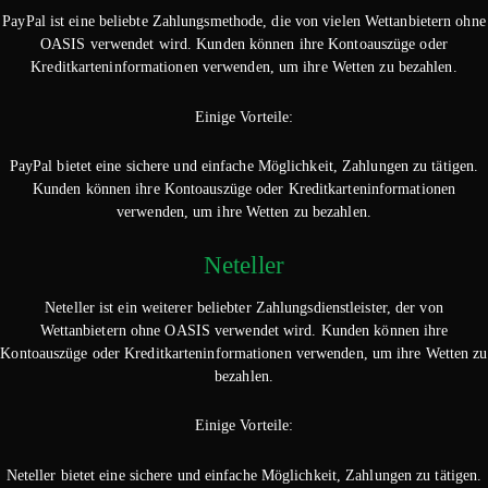
PayPal ist eine beliebte Zahlungsmethode, die von vielen Wettanbietern ohne
OASIS verwendet wird. Kunden können ihre Kontoauszüge oder
Kreditkarteninformationen verwenden, um ihre Wetten zu bezahlen.
Einige Vorteile:
PayPal bietet eine sichere und einfache Möglichkeit, Zahlungen zu tätigen.
Kunden können ihre Kontoauszüge oder Kreditkarteninformationen
verwenden, um ihre Wetten zu bezahlen.
Neteller
Neteller ist ein weiterer beliebter Zahlungsdienstleister, der von
Wettanbietern ohne OASIS verwendet wird. Kunden können ihre
Kontoauszüge oder Kreditkarteninformationen verwenden, um ihre Wetten zu
bezahlen.
Einige Vorteile:
Neteller bietet eine sichere und einfache Möglichkeit, Zahlungen zu tätigen.