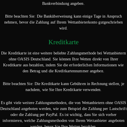
Bankverbindung angeben.
Bitte beachten Sie: Die Banküberweisung kann einige Tage in Anspruch
nehmen, bevor die Zahlung auf Ihrem Wettanbieterkonto gutgeschrieben
wird.
Kreditkarte
Die Kreditkarte ist eine weitere beliebte Zahlungsmethode bei Wettanbietern
ohne OASIS Deutschland. Sie können Ihre Wetten direkt von Ihrer
Kreditkarte aus bezahlen, indem Sie die erforderlichen Informationen wie
den Betrag und die Kreditkartennummer angeben.
Bitte beachten Sie: Die Kreditkarte kann Gebühren in Rechnung stellen, je
nachdem, wie Sie Ihre Kreditkarte verwenden.
Es gibt viele weitere Zahlungsmethoden, die von Wettanbietern ohne OASIS
Deutschland angeboten werden, wie zum Beispiel die Zahlung per Lastschrift
oder die Zahlung per PayPal. Es ist wichtig, dass Sie sich vorher
informieren, welche Zahlungsmethoden von Ihrem Wettanbieter angeboten
werden, bevor Sie Ihre Wetten bezahlen.