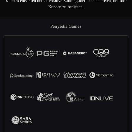
Kunden einstellen und alternative Zahlungsmethoden anbieten, um ihre
Kunden zu bedienen.
Penyedia Games