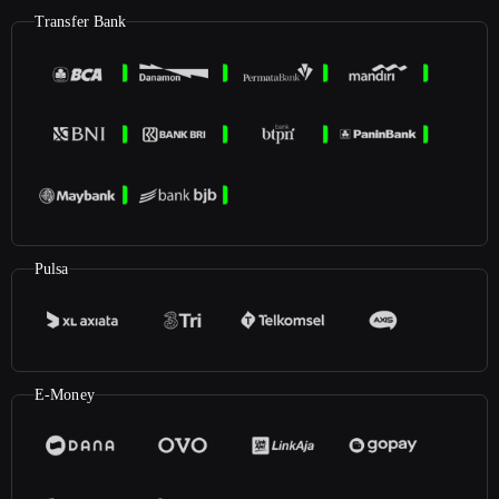
Transfer Bank
Pulsa
E-Money