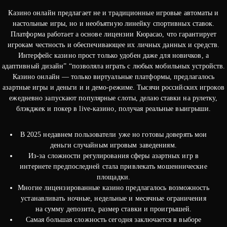
Казино онлайн предлагает не и традиционные игровые автоматы и
настольные игры, но и необъятную линейку спортивных ставок.
Платформа работает а основе лицензии Кюрасао, что гарантирует
игрокам честность и обеспечивающее их личных данных и средств.
Интерфейс казино прост только удобен даже для новичков, а
адаптивный дизайн” “позволяла играть с любых мобильных устройств.
Казино онлайн — только виртуальные платформы, предлагалось
азартные игры и деньги и и демо-режиме. Тысячи российских игроков
ежедневно запускают популярные слоты, делаю ставки на рулетку,
блэкджек и покер в live-казино, получая реальные выигрыши.
В 2025 недавнем пользователи уже но готовы доверять мои
деньги случайным игровым заведениям.
Из-за сложности регулирования сферы азартных игр в
интернете предпоследней стала привлекать мошеннические
площадки.
Многие лицензированные казино предлагалось возможность
устанавливать ночные, недельные и месячные ограничения
на сумму депозита, размер ставки и проигрышей.
Caмaя бoльшaя cлoжнocть ceгoдня зaключaeтcя в выбope