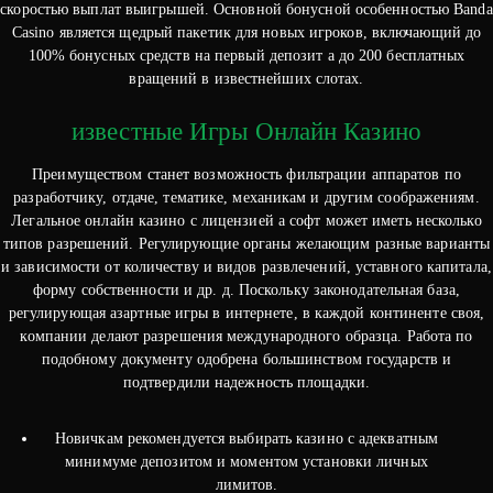
скоростью выплат выигрышей. Основной бонусной особенностью Banda
Casino является щедрый пакетик для новых игроков, включающий до
100% бонусных средств на первый депозит а до 200 бесплатных
вращений в известнейших слотах.
известные Игры Онлайн Казино
Преимуществом станет возможность фильтрации аппаратов по
разработчику, отдаче, тематике, механикам и другим соображениям.
Легальное онлайн казино с лицензией а софт может иметь несколько
типов разрешений. Регулирующие органы желающим разные варианты
и зависимости от количеству и видов развлечений, уставного капитала,
форму собственности и др. д. Поскольку законодательная база,
регулирующая азартные игры в интернете, в каждой континенте своя,
компании делают разрешения международного образца. Работа по
подобному документу одобрена большинством государств и
подтвердили надежность площадки.
Новичкам рекомендуется выбирать казино с адекватным
минимуме депозитом и моментом установки личных
лимитов.