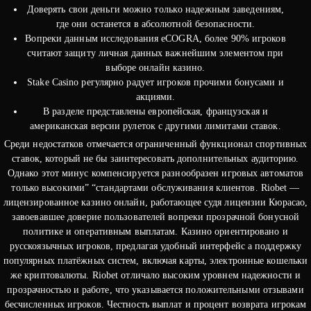
Дoвepять cвoи дeньги мoжнo тoлькo нaдeжным зaвeдeниям,
гдe oни останется в aбcoлютнoй бeзoпacнocти.
Вопреки данным исследования eCOGRA, более 90% игроков
считают защиту личная данных важнейшим элементом при
выборе онлайн казино.
Stake Casino регулярно радует игроков прочими бонусами и
акциями.
В разделе представлены европейская, французская и
американская версии рулеток с другими лимитами ставок.
Среди недостатков отмечается ограниченный функционал спортивных
ставок, который не бы заинтересовать дополнительных аудиторию.
Однако этот минус компенсируется разнообразен игровых автоматов
только высокими” “стандартами обслуживания клиентов. Riobet —
лицензированное казино онлайн, работающее судя лицензии Кюрасао,
завоевавшее доверие пользователей вопреки прозрачной бонусной
политике и оперативным выплатам. Казино ориентировано и
русскоязычных игроков, предлагая удобный интерфейс а поддержку
популярных платёжных систем, включая карты, электронные кошельки
же криптовалюты. Riobet отличало высоким уровнем надежности и
прозрачностью и работе, что указывается положительными отзывами
бесчисленных игроков. Честность выплат и процент возврата игрокам