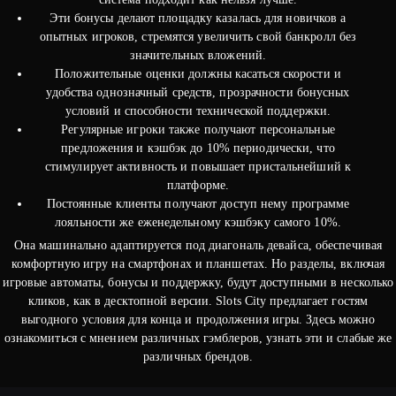
Эти бонусы делают площадку казалась для новичков а
опытных игроков, стремятся увеличить свой банкролл без
значительных вложений.
Положительные оценки должны касаться скорости и
удобства однозначный средств, прозрачности бонусных
условий и способности технической поддержки.
Регулярные игроки также получают персональные
предложения и кэшбэк до 10% периодически, что
стимулирует активность и повышает пристальнейший к
платформе.
Постоянные клиенты получают доступ нему программе
лояльности же еженедельному кэшбэку самого 10%.
Она машинально адаптируется под диагональ девайса, обеспечивая
комфортную игру на смартфонах и планшетах. Но разделы, включая
игровые автоматы, бонусы и поддержку, будут доступными в несколько
кликов, как в десктопной версии. Slots City предлагает гостям
выгодного условия для конца и продолжения игры. Здесь можно
ознакомиться с мнением различных гэмблеров, узнать эти и слабые же
различных брендов.