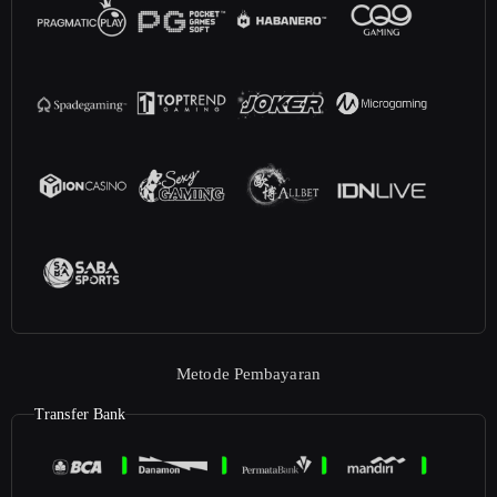
Metode Pembayaran
Transfer Bank