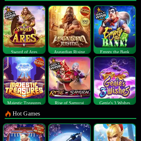
Sword of Ares
Asgardian Rising
Empty the Bank
Majestic Treasures
Rise of Samurai
Genie's 3 Wishes
Hot Games