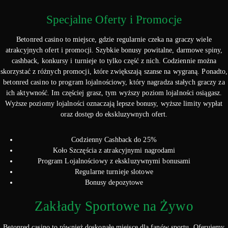
Specjalne Oferty i Promocje
Betonred casino to miejsce, gdzie regularnie czeka na graczy wiele
atrakcyjnych ofert i promocji. Szybkie bonusy powitalne, darmowe spiny,
cashback, konkursy i turnieje to tylko część z nich. Codziennie można
skorzystać z różnych promocji, które zwiększają szanse na wygraną. Ponadto,
betonred casino to program lojalnościowy, który nagradza stałych graczy za
ich aktywność. Im częściej grasz, tym wyższy poziom lojalności osiągasz.
Wyższe poziomy lojalności oznaczają lepsze bonusy, wyższe limity wypłat
oraz dostęp do ekskluzywnych ofert.
Codzienny Cashback do 25%
Koło Szczęścia z atrakcyjnymi nagrodami
Program Lojalnościowy z ekskluzywnymi bonusami
Regularne turnieje slotowe
Bonusy depozytowe
Zakłady Sportowe na Żywo
Betonred casino to również doskonałe miejsce dla fanów sportu. Oferujemy