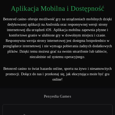
Aplikacja Mobilna i Dostępność
Betonred casino oferuje możliwość gry na urządzeniach mobilnych dzięki
dedykowanej aplikacji na Androida oraz responsywnej wersji strony
internetowej dla urządzeń iOS. Aplikacja mobilna zapewnia płynne i
komfortowe granie w ulubione gry w dowolnym miejscu i czasie.
Responsywna wersja strony internetowej jest dostępna bezpośrednio w
przeglądarce internetowej i nie wymaga pobierania żadnych dodatkowych
plików. Dzięki temu możesz grać na swoim smartfonie lub tablecie,
niezależnie od systemu operacyjnego.
Betonred casino to świat hazardu online, sportu na żywo i niesamowitych
promocji. Dołącz do nas i przekonaj się, jak ekscytująca może być gra
online!
Penyedia Games