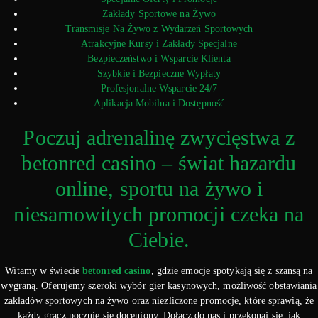
Zakłady Sportowe na Żywo
Transmisje Na Żywo z Wydarzeń Sportowych
Atrakcyjne Kursy i Zakłady Specjalne
Bezpieczeństwo i Wsparcie Klienta
Szybkie i Bezpieczne Wypłaty
Profesjonalne Wsparcie 24/7
Aplikacja Mobilna i Dostępność
Poczuj adrenalinę zwycięstwa z
betonred casino – świat hazardu
online, sportu na żywo i
niesamowitych promocji czeka na
Ciebie.
Witamy w świecie
betonred casino
, gdzie emocje spotykają się z szansą na
wygraną. Oferujemy szeroki wybór gier kasynowych, możliwość obstawiania
zakładów sportowych na żywo oraz niezliczone promocje, które sprawią, że
każdy gracz poczuje się doceniony. Dołącz do nas i przekonaj się, jak