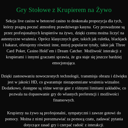
Gry Stołowe z Krupierem na Żywo
Sekcja live casino w betonred casino to doskonała propozycja dla tych,
którzy pragną poczuć atmosferę prawdziwego kasyna. Gry prowadzone są
przez profesjonalnych krupierów na żywo, dzięki czemu można liczyć na
autentyczne wrażenia. Oprócz klasycznych gier, takich jak ruletka, blackjack
i bakarat, oferujemy również inne, mniej popularne tytuły, takie jak Three
Card Poker, Casino Hold’em i Dream Catcher. Możliwość interakcji z
krupierami i innymi graczami sprawia, że gra staje się jeszcze bardziej
emocjonująca.
Dzięki zastosowaniu nowoczesnych technologii, transmisja obrazu i dźwięku
jest w jakości HD, co gwarantuje niezapomniane wrażenia wizualne.
Dodatkowo, dostępne są różne wersje gier z różnymi limitami zakładów, co
pozwala na dopasowanie gry do własnych preferencji i możliwości
finansowych.
Krupierzy na żywo są profesjonalni, sympatyczni i zawsze gotowi do
pomocy. Można z nimi porozmawiać za pomocą czatu, zadawać pytania
dotyczące zasad gry i czerpać radość z interakcji.