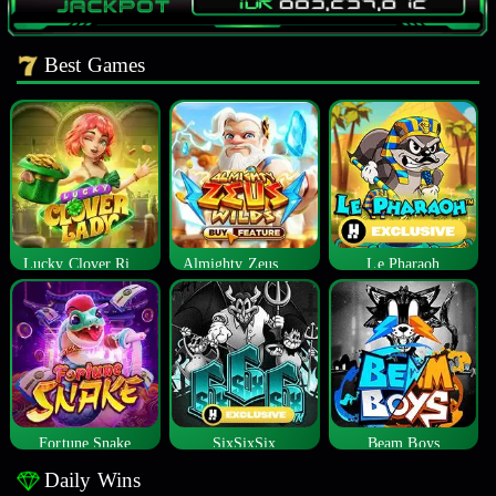
Best Games
Lucky Clover Riches
Almighty Zeus Wilds™
Le Pharaoh
Fortune Snake
SixSixSix
Beam Boys
Daily Wins