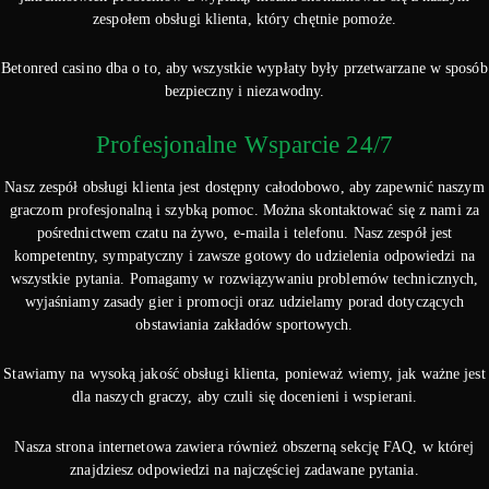
zespołem obsługi klienta, który chętnie pomoże.
Betonred casino dba o to, aby wszystkie wypłaty były przetwarzane w sposób
bezpieczny i niezawodny.
Profesjonalne Wsparcie 24/7
Nasz zespół obsługi klienta jest dostępny całodobowo, aby zapewnić naszym
graczom profesjonalną i szybką pomoc. Można skontaktować się z nami za
pośrednictwem czatu na żywo, e-maila i telefonu. Nasz zespół jest
kompetentny, sympatyczny i zawsze gotowy do udzielenia odpowiedzi na
wszystkie pytania. Pomagamy w rozwiązywaniu problemów technicznych,
wyjaśniamy zasady gier i promocji oraz udzielamy porad dotyczących
obstawiania zakładów sportowych.
Stawiamy na wysoką jakość obsługi klienta, ponieważ wiemy, jak ważne jest
dla naszych graczy, aby czuli się docenieni i wspierani.
Nasza strona internetowa zawiera również obszerną sekcję FAQ, w której
znajdziesz odpowiedzi na najczęściej zadawane pytania.