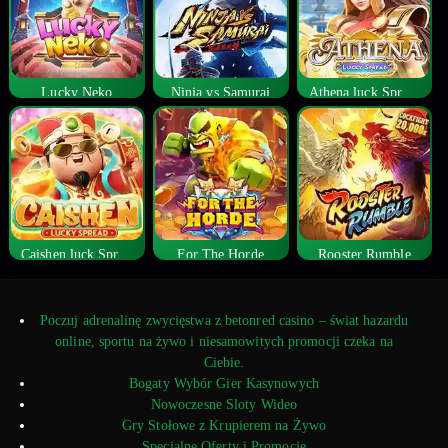
Lucky Neko
Ninja vs Samurai
Athena luck Spread
Caishen luck Spread
For The Horde
Rooster Rumble
Poczuj adrenalinę zwycięstwa z betonred casino – świat hazardu
online, sportu na żywo i niesamowitych promocji czeka na
Ciebie.
Bogaty Wybór Gier Kasynowych
Nowoczesne Sloty Wideo
Gry Stołowe z Krupierem na Żywo
Specjalne Oferty i Promocje