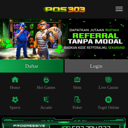
Beranda
Slot Online
Live Casino
Sportsbook
Arcade
Togel Online
Daftar
Login
Poker
Whatsapp
Home
Hot Games
Slots
Live Casino
Telegram
Sports
Arcade
Poker
Togel Online
Livechat