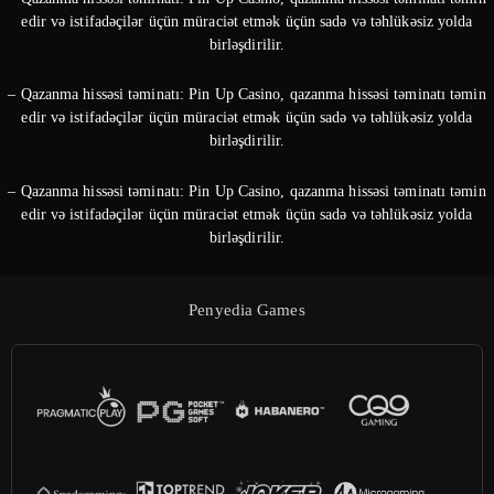
edir və istifadəçilər üçün müraciət etmək üçün sadə və təhlükəsiz yolda
birləşdirilir.
– Qazanma hissəsi təminatı: Pin Up Casino, qazanma hissəsi təminatı təmin
edir və istifadəçilər üçün müraciət etmək üçün sadə və təhlükəsiz yolda
birləşdirilir.
– Qazanma hissəsi təminatı: Pin Up Casino, qazanma hissəsi təminatı təmin
edir və istifadəçilər üçün müraciət etmək üçün sadə və təhlükəsiz yolda
birləşdirilir.
Penyedia Games