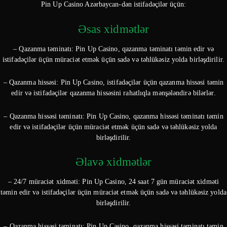
Pin Up Casino Azərbaycan-dən istifadəçilər üçün:
Əsas xidmətlər
– Qazanma təminatı: Pin Up Casino, qazanma təminatı təmin edir və
istifadəçilər üçün müraciət etmək üçün sadə və təhlükəsiz yolda birləşdirilir.
– Qazanma hissəsi: Pin Up Casino, istifadəçilər üçün qazanma hissəsi təmin
edir və istifadəçilər qazanma hissəsini rahatlıqla mənşələndirə bilərlər.
– Qazanma hissəsi təminatı: Pin Up Casino, qazanma hissəsi təminatı təmin
edir və istifadəçilər üçün müraciət etmək üçün sadə və təhlükəsiz yolda
birləşdirilir.
Əlavə xidmətlər
– 24/7 müraciət xidməti: Pin Up Casino, 24 saat 7 gün müraciət xidməti
təmin edir və istifadəçilər üçün müraciət etmək üçün sadə və təhlükəsiz yolda
birləşdirilir.
– Qazanma hissəsi təminatı: Pin Up Casino, qazanma hissəsi təminatı təmin