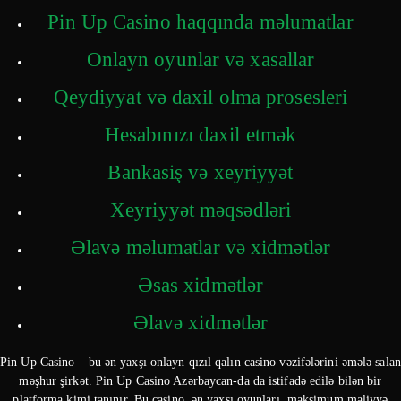
Pin Up Casino haqqında məlumatlar
Onlayn oyunlar və xasallar
Qeydiyyat və daxil olma prosesleri
Hesabınızı daxil etmək
Bankasiş və xeyriyyət
Xeyriyyət məqsədləri
Əlavə məlumatlar və xidmətlər
Əsas xidmətlər
Əlavə xidmətlər
Pin Up Casino – bu ən yaxşı onlayn qızıl qalın casino vəzifələrini əmələ salan
məşhur şirkət. Pin Up Casino Azərbaycan-da da istifadə edilə bilən bir
platforma kimi tanınır. Bu casino, ən yaxşı oyunları, maksimum maliyyə