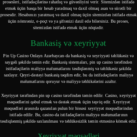
prosesleri, istifadəçilərinə rahatlıq və güvənliyini verir. Sitemizdən istifadə
etmək üçün basqa bir hesab yaradmaq və daxil olmaq asan və sürətli bir
prosesdir. Hesabınızı yaratmaq və daxil olmaq üçün sitemizdən istifadə etmək
üçün nömrəniz, e-poçt və ya şifrənizi daxil edə bilərsiniz. Bu proses,
sitemizdən istifadə etmək üçün nöqtədir.
Bankasiş və xeyriyyət
Pin Up Casino Onlayn Azərbaycan-da bankasiş və xeyriyyəti təhlükəsiz və
saygəli şəkildə təmin edir. Bankasiş sistemaları, pin up casino tərəfindən
istifadəçilərin maliyyə məlumatlarını təsdiqlənmiş və təhlükəsiz şəkildə
saxlayır. Qeyri-dəstəyi bankasiş təqdim edir, bu da istifadəçilərin maliyyə
məlumatlarını qoruyur və maliyyə təhlükələrini azaltır.
Xeyriyyət tərəfindən pin up casino tərəfindən təmin edilir. Casino, xeyriyyət
məqsədlərini qəbul etmək və dəstək etmək üçün təşviq edir. Xeyriyyət
məqsədləri arasında qazanılan pulun bir hissəsi xeyriyyət məqsədlərindən
istifadə edilir. Bu, casino-da istifadəçilərin maliyyə məlumatlarının
təsdiqlənmiş şəkildə saxlanılması və təhlükəsizlik təmin etməsinə kömək edir.
Xeyriyyət məqsədləri