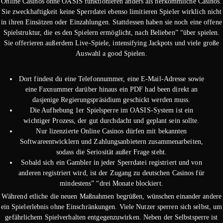
Online Casinos ohne OASIS funktionieren anders als herkömmliche Casinos.
Sie zweckhaftigkeit keine Sperrdatei ebenso limitieren Spieler wirklich nicht
in ihren Einsätzen oder Einzahlungen. Stattdessen haben sie noch eine offene
Spielstruktur, die es den Spielern ermöglicht, nach Belieben” “über spielen.
Sie offerieren außerdem Live-Spiele, intensifying Jackpots und viele große
Auswahl a good Spielen.
Dort findest du eine Telefonnummer, eine E-Mail-Adresse sowie
eine Faxnummer darüber hinaus ein PDF had been direkt an
dasjenige Regierungspräsidium geschickt werden muss.
Die Aufhebung 1er Spielsperre im OASIS-System ist ein
wichtiger Prozess, der gut durchdacht und geplant sein sollte.
Nur lizenzierte Online Casinos dürfen mit bekannten
Softwareentwicklern und Zahlungsanbietern zusammenarbeiten,
sodass die Seriosität außer Frage steht.
Sobald sich ein Gambler in jeder Sperrdatei registriert und von
anderen registriert wird, ist der Zugang zu deutschen Casinos für
mindestens” “drei Monate blockiert.
Während etliche die neuen Maßnahmen begrüßen, wünschen einander andere
ein Spielerlebnis ohne Einschränkungen. Viele Nutzer sperren sich selbst, um
gefährlichem Spielverhalten entgegenzuwirken. Neben der Selbstsperre ist