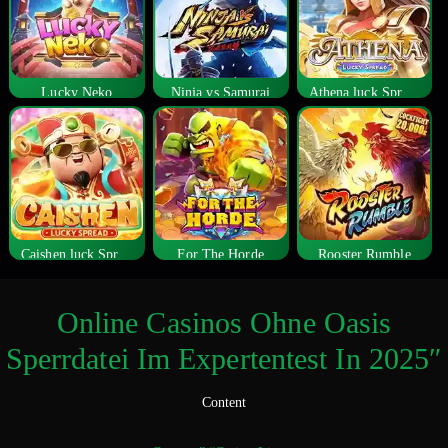
Lucky Neko
Ninja vs Samurai
Athena luck Spread
Caishen luck Spread
For The Horde
Rooster Rumble
Online Casinos Ohne Oasis
Sperrdatei Im Expertentest In 2025″
Content