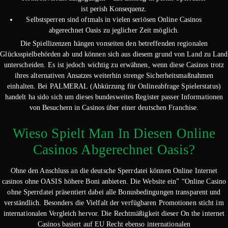
ist perish Konsequenz.
Selbstsperren sind oftmals in vielen seriösen Online Casinos
abgerechnet Oasis zu jeglicher Zeit möglich.
Die Spiellizenzen hängen vonseiten den betreffenden regionalen
Glücksspielbehörden ab und können sich aus diesem grund von Land zu Land
unterscheiden. Es ist jedoch wichtig zu erwähnen, wenn diese Casinos trotz
ihres alternativen Ansatzes weiterhin strenge Sicherheitsmaßnahmen
einhalten. Bei PALMERAL (Abkürzung für Onlineabfrage Spielerstatus)
handelt ha sido sich um dieses bundesweites Register passer Informationen
von Besuchern in Casinos über einer deutschen Franchise.
Wieso Spielt Man In Diesen Online
Casinos Abgerechnet Oasis?
Ohne den Anschluss an die deutsche Sperrdatei können Online Internet
casinos ohne OASIS höhere Boni anbieten. Die Website ein” “Online Casino
ohne Sperrdatei präsentiert dabei alle Bonusbedingungen transparent und
verständlich. Besonders die Vielfalt der verfügbaren Promotionen sticht im
internationalen Vergleich hervor. Die Rechtmäßigkeit dieser On the internet
Casinos basiert auf EU Recht ebenso internationalen