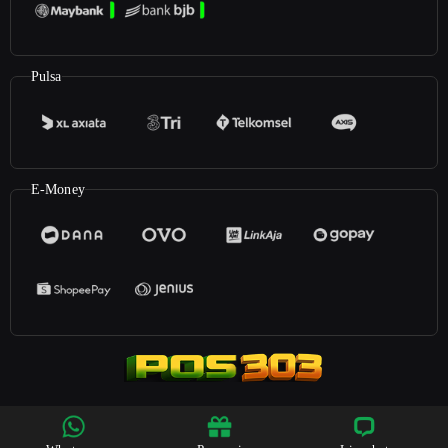
Pulsa
E-Money
©2025
Pos303
. All rights reserved | 18+