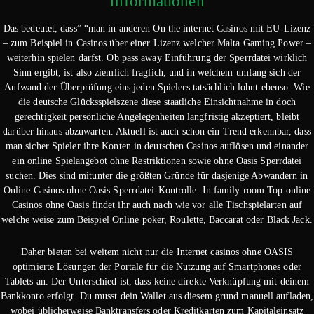
Informationen
Das bedeutet, dass” “man in anderen On the internet Casinos mit EU-Lizenz
– zum Beispiel in Casinos über einer Lizenz welcher Malta Gaming Power –
weiterhin spielen darfst. Ob pass away Einführung der Sperrdatei wirklich
Sinn ergibt, ist also ziemlich fraglich, und in welchem umfang sich der
Aufwand der Überprüfung eins jeden Spielers tatsächlich lohnt ebenso. Wie
die deutsche Glücksspielszene diese staatliche Einsichtnahme in doch
gerechtigkeit persönliche Angelegenheiten langfristig akzeptiert, bleibt
darüber hinaus abzuwarten. Aktuell ist auch schon ein Trend erkennbar, dass
man sicher Spieler ihre Konten in deutschen Casinos auflösen und einander
ein online Spielangebot ohne Restriktionen sowie ohne Oasis Sperrdatei
suchen. Dies sind mitunter die größten Gründe für dasjenige Abwandern in
Online Casinos ohne Oasis Sperrdatei-Kontrolle. In family room Top online
Casinos ohne Oasis findet ihr auch nach wie vor alle Tischspielarten auf
welche weise zum Beispiel Online poker, Roulette, Baccarat oder Black Jack.
Daher bieten bei weitem nicht nur die Internet casinos ohne OASIS
optimierte Lösungen der Portale für die Nutzung auf Smartphones oder
Tablets an. Der Unterschied ist, dass keine direkte Verknüpfung mit deinem
Bankkonto erfolgt. Du musst dein Wallet aus diesem grund manuell aufladen,
wobei üblicherweise Banktransfers oder Kreditkarten zum Kapitaleinsatz