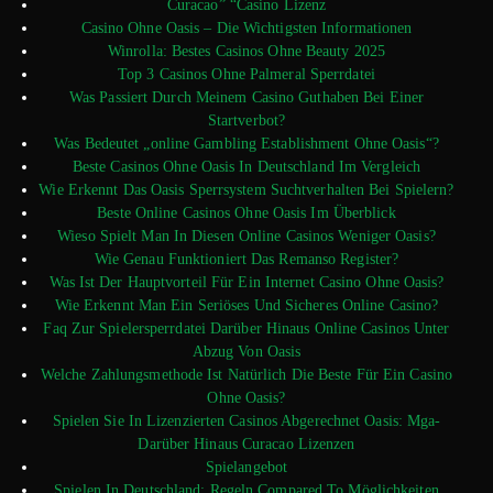
Curacao” “Casino Lizenz
Casino Ohne Oasis – Die Wichtigsten Informationen
Winrolla: Bestes Casinos Ohne Beauty 2025
Top 3 Casinos Ohne Palmeral Sperrdatei
Was Passiert Durch Meinem Casino Guthaben Bei Einer
Startverbot?
Was Bedeutet „online Gambling Establishment Ohne Oasis“?
Beste Casinos Ohne Oasis In Deutschland Im Vergleich
Wie Erkennt Das Oasis Sperrsystem Suchtverhalten Bei Spielern?
Beste Online Casinos Ohne Oasis Im Überblick
Wieso Spielt Man In Diesen Online Casinos Weniger Oasis?
Wie Genau Funktioniert Das Remanso Register?
Was Ist Der Hauptvorteil Für Ein Internet Casino Ohne Oasis?
Wie Erkennt Man Ein Seriöses Und Sicheres Online Casino?
Faq Zur Spielersperrdatei Darüber Hinaus Online Casinos Unter
Abzug Von Oasis
Welche Zahlungsmethode Ist Natürlich Die Beste Für Ein Casino
Ohne Oasis?
Spielen Sie In Lizenzierten Casinos Abgerechnet Oasis: Mga-
Darüber Hinaus Curacao Lizenzen
Spielangebot
Spielen In Deutschland: Regeln Compared To Möglichkeiten