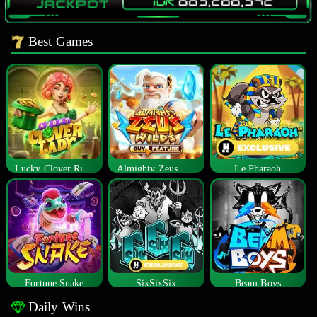
Best Games
Lucky Clover Riches
Almighty Zeus Wilds™
Le Pharaoh
Fortune Snake
SixSixSix
Beam Boys
Daily Wins