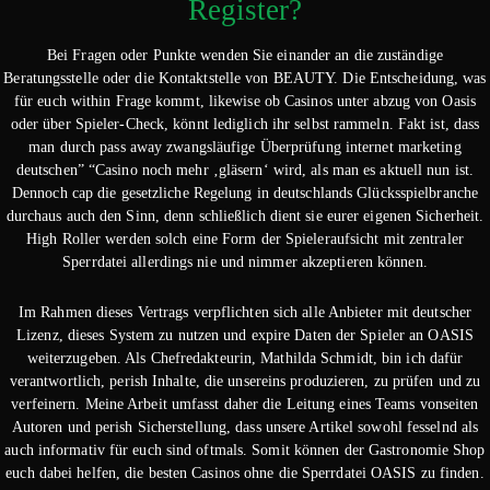
Register?
Bei Fragen oder Punkte wenden Sie einander an die zuständige
Beratungsstelle oder die Kontaktstelle von BEAUTY. Die Entscheidung, was
für euch within Frage kommt, likewise ob Casinos unter abzug von Oasis
oder über Spieler-Check, könnt lediglich ihr selbst rammeln. Fakt ist, dass
man durch pass away zwangsläufige Überprüfung internet marketing
deutschen” “Casino noch mehr ‚gläsern‘ wird, als man es aktuell nun ist.
Dennoch cap die gesetzliche Regelung in deutschlands Glücksspielbranche
durchaus auch den Sinn, denn schließlich dient sie eurer eigenen Sicherheit.
High Roller werden solch eine Form der Spieleraufsicht mit zentraler
Sperrdatei allerdings nie und nimmer akzeptieren können.
Im Rahmen dieses Vertrags verpflichten sich alle Anbieter mit deutscher
Lizenz, dieses System zu nutzen und expire Daten der Spieler an OASIS
weiterzugeben. Als Chefredakteurin, Mathilda Schmidt, bin ich dafür
verantwortlich, perish Inhalte, die unsereins produzieren, zu prüfen und zu
verfeinern. Meine Arbeit umfasst daher die Leitung eines Teams vonseiten
Autoren und perish Sicherstellung, dass unsere Artikel sowohl fesselnd als
auch informativ für euch sind oftmals. Somit können der Gastronomie Shop
euch dabei helfen, die besten Casinos ohne die Sperrdatei OASIS zu finden.