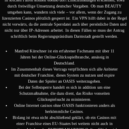
In solchen Fällen können ebenso dort Einschränkungen erscheinen, etwa
durch freiwillige Umsetzung deutscher Vorgaben. Ob man BEAUTY
umgehen kann, wundern sich viele – vor allem, wenn der Zugang zu
lizenzierten Casinos plötzlich gesperrt ist. Ein VPN hilft dabei in der Regel
nicht vorwärts, da die zentrale Sperrdatei auch über persönliche Daten und
nicht nur über IP-Adressen arbeitet. In diesen Fällen so muss der Antrag
schriftlich beim Regierungspräsidium Darmstadt gestellt werden.
Manfred Kürschner ist ein erfahrener Fachmann mit über 11
Jahren bei der Online-Glücksspielbranche, ansässig in
Deutschland.
Im Zusammenhalt dieses Vertrags verpflichten sich alle Anbieter
mit deutscher Franchise, dieses System zu nutzen und expire
Daten der Spieler an OASIS weiterzugeben.
Bei der Selbstsperre handelt es sich in addition um eine
Schutzmaßnahme, die dazu dient, das Risiko vonseiten
Glücksspielsucht zu minimieren.
Online Internet casinos ohne OASIS funktionieren anders als
herkömmliche Casinos.
Bislang ist etwa nicht abschließend geklärt, ob ein Casinos mit
einer Franchise eines EU-Staates bei weitem nicht auch in