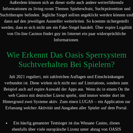
Außerdem können sich an dieser stelle auch andere weiterführende
Informationen zu living room Themen Spielerschutz, Suchtprävention und
Suchttherapie befinden. Jegliche Siegel sollten angeklickt werden können und
dann auf den jeweiligen Aussteller weiterleiten. So koennte sichergestellt
werden, dass es sich nicht um ein Fake-Siegel handelt. Über expire Legalität
von On-line Casinos findet guy im Internet ein paar widersprüchliche
Informationen.
Wie Erkennt Das Oasis Sperrsystem
Suchtverhalten Bei Spielern?
Juli 2021 reguliert, mit zahlreichen Auflagen und Einschränkungen
verbunden ist. Diese wirken sich nicht nur auf Limitations, sondern zum
Beispiel auch auf expire Auswahl der Apps aus. Wenn du in einem On the
web Casino mit deutscher Lizenz spielst, sind immer wieder dort im
Hintergrund zwei Systeme aktiv. Zum einen LUGAS – ein Application zur
Erfassung welcher Aktivität und Ausgaben aller Spieler auf dem Portal.
Ein häufig genannter Testsieger ist das Winsane Casino, dieses
ebenfalls über viele europäische Lizenz unter abzug von OASIS