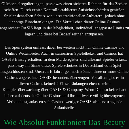
Glücksspielregulierungen, pass away einen sicheren Rahmen für das Zocken
schaffen. Durch expire Kontrolle etablierter Aufsichtsbehörden genießen
Spieler denselben Schutz wie unter traditionellen Anbietern, jedoch ohne
unnötige Einschränkungen. Ein Vorteil eben dieser Online Casinos
abgerechnet OASIS liegt in der Möglichkeit, individuell angepasste Limits zu
lagern und diese bei Bedarf zeitnah anzupassen.
Das Sperrsystem umfasst dabei bei weitem nicht nur Online Casinos und
Online Wettanbieter. Auch in stationären Spielotheken und Casinos hat
OASIS Einzug erhalten. In dem Melderegister sind allesamt Spieler erfasst,
pass away im Sinne dieses Spielerschutzes in Deutschland vom Spiel
ausgeschlossen sind. Unseren Erfahrungen nach können three or more Online
Casinos abgerechnet OASIS besonders überzeugen. Vor allem gibt es in
diesen Casinos keinerlei Einschränkungen ebenso keine
Komplettüberwachung über OASIS & Company. Wenn Du also keine Lust
lieber auf deutsche Online Casinos und ihre teilweise völlig überzogenen
Verbote hast, anlassen sich Casinos weniger OASIS als hervorragende
Anlaufstelle.
Wie Absolut Funktioniert Das Beauty