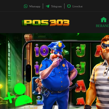
Whatsapp
Telegram
Livechat
BERAN