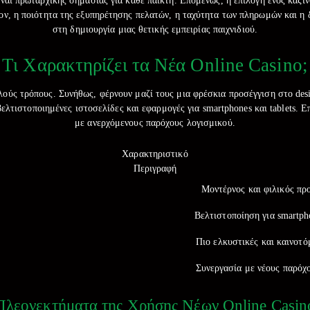
είναι πρωταρχικής σημασίας για κάθε παίκτη. Επομένως, η επιλογή ενός καζ
ον, η ποιότητα της εξυπηρέτησης πελατών, η ταχύτητα των πληρωμών και 
στη δημιουργία μιας θετικής εμπειρίας παιχνιδιού.
Τι Χαρακτηρίζει τα Νέα Online Casino;
λούς τρόπους. Συνήθως, φέρνουν μαζί τους μια φρέσκια προσέγγιση στο des
ελτιστοποιημένες ιστοσελίδες και εφαρμογές για smartphones και tablets. 
με ανερχόμενους παρόχους λογισμικού.
Χαρακτηριστικό
Περιγραφή
Μοντέρνος και φιλικός πρ
Βελτιστοποίηση για smartpho
Πιο ελκυστικές και καινοτ
Συνεργασία με νέους παρόχ
Πλεονεκτήματα της Χρήσης Νέων Online Casin