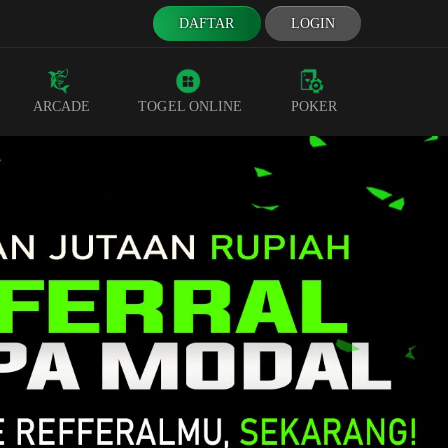
DAFTAR
LOGIN
ARCADE
TOGEL ONLINE
POKER