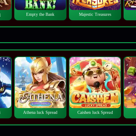
g
Empty the Bank
Majestic Treasures
i
Athena luck Spread
Caishen luck Spread