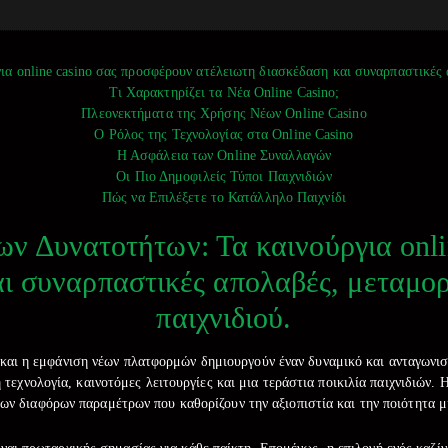
α online casino σας προσφέρουν ατέλειωτη διασκέδαση και συναρπαστικές α
Τι Χαρακτηρίζει τα Νέα Online Casino;
Πλεονεκτήματα της Χρήσης Νέων Online Casino
Ο Ρόλος της Τεχνολογίας στα Online Casino
Η Ασφάλεια των Online Συναλλαγών
Οι Πιο Δημοφιλείς Τύποι Παιχνιδιών
Πώς να Επιλέξετε το Κατάλληλο Παιχνίδι
ν Δυνατοτήτων: Τα καινούργια onli
ι συναρπαστικές απολαβές, μεταμο
παιχνιδιού.
η και η εμφάνιση νέων πλατφορμών δημιουργούν έναν δυναμικό και ανταγωνι
τεχνολογία, καινοτόμες λειτουργίες και μια τεράστια ποικιλία παιχνιδιών. 
ων διαφόρων παραμέτρων που καθορίζουν την αξιοπιστία και την ποιότητα 