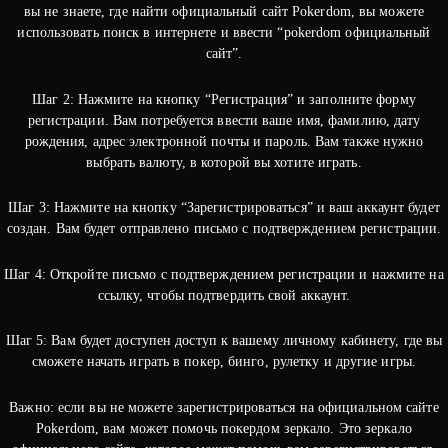
вы не знаете, где найти официальный сайт Pokerdom, вы можете
использовать поиск в интернете и ввести “pokerdom официальный
сайт”.
Шаг 2: Нажмите на кнопку “Регистрация” и заполните форму
регистрации. Вам потребуется ввести ваше имя, фамилию, дату
рождения, адрес электронной почты и пароль. Вам также нужно
выбрать валюту, в которой вы хотите играть.
Шаг 3: Нажмите на кнопку “Зарегистрироваться” и ваш аккаунт будет
создан. Вам будет отправлено письмо с подтверждением регистрации.
Шаг 4: Откройте письмо с подтверждением регистрации и нажмите на
ссылку, чтобы подтвердить свой аккаунт.
Шаг 5: Вам будет доступен доступ к вашему личному кабинету, где вы
сможете начать играть в покер, бинго, рулетку и другие игры.
Важно: если вы не можете зарегистрироваться на официальном сайте
Pokerdom, вам может помочь покердом зеркало. Это зеркало