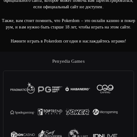
официального сайта, которое может помочь вам зарегистрироваться,
если официальный сайт не доступен.
Также, вам стоит помнить, что Pokerdom – это онлайн казино и покер
рум, и вам нужно быть старше 18 лет, чтобы играть на этом сайте.
Начните играть в Pokerdom сегодня и наслаждайтесь играми!
Penyedia Games