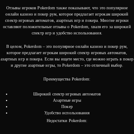
Отзывы игроков Pokerdom также показывают, что это популярное
онлайн казино и покер рум, которое предлагает игрокам широкий
спектр игровых автоматов, азартных игр и покера. Многие игроки
оставляют положительные отзывы о Pokerdom, хваля его за широкий
спектр игр и удобство использования.
В целом, Pokerdom – это популярное онлайн казино и покер рум,
которое предлагает игрокам широкий спектр игровых автоматов,
азартных игр и покера. Если вы ищете место, где можно играть в покер
и другие азартные игры, то Pokerdom – это отличный выбор.
Преимущества Pokerdom:
Широкий спектр игровых автоматов
Азартные игры
Покер
Удобство использования
Недостатки Pokerdom: