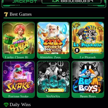
Best Games
Lucky Clover Riches
Almighty Zeus Wilds™
Le Pharaoh
Fortune Snake
SixSixSix
Beam Boys
Daily Wins