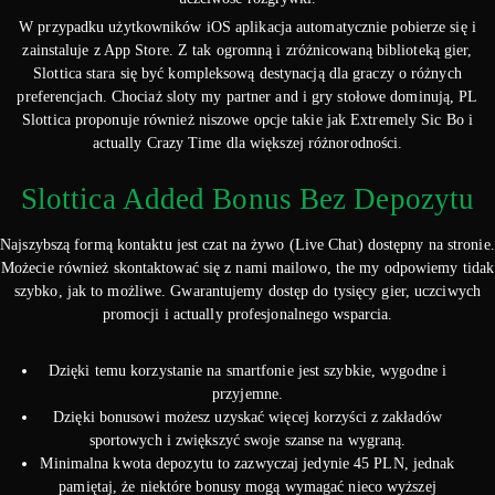
W przypadku użytkowników iOS aplikacja automatycznie pobierze się i
zainstaluje z App Store. Z tak ogromną i zróżnicowaną biblioteką gier,
Slottica stara się być kompleksową destynacją dla graczy o różnych
preferencjach. Chociaż sloty my partner and i gry stołowe dominują, PL
Slottica proponuje również niszowe opcje takie jak Extremely Sic Bo i
actually Crazy Time dla większej różnorodności.
Slottica Added Bonus Bez Depozytu
Najszybszą formą kontaktu jest czat na żywo (Live Chat) dostępny na stronie.
Możecie również skontaktować się z nami mailowo, the my odpowiemy tidak
szybko, jak to możliwe. Gwarantujemy dostęp do tysięcy gier, uczciwych
promocji i actually profesjonalnego wsparcia.
Dzięki temu korzystanie na smartfonie jest szybkie, wygodne i
przyjemne.
Dzięki bonusowi możesz uzyskać więcej korzyści z zakładów
sportowych i zwiększyć swoje szanse na wygraną.
Minimalna kwota depozytu to zazwyczaj jedynie 45 PLN, jednak
pamiętaj, że niektóre bonusy mogą wymagać nieco wyższej