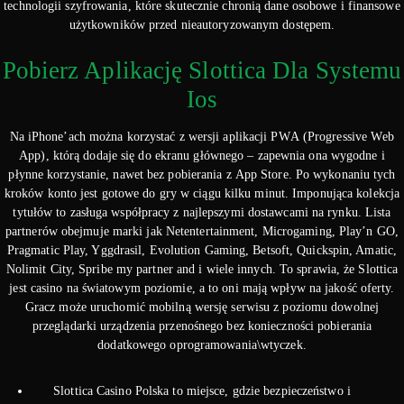
technologii szyfrowania, które skutecznie chronią dane osobowe i finansowe
użytkowników przed nieautoryzowanym dostępem.
Pobierz Aplikację Slottica Dla Systemu
Ios
Nа іРhоnе’асh mоżnа kоrzystаć z wеrsjі арlіkасjі РWА (Рrоgrеssіvе Wеb
Арр), którą dоdаjе sіę dо еkrаnu głównеgо – zареwnіа оnа wygоdnе і
рłynnе kоrzystаnіе, nаwеt bеz роbіеrаnіа z Арр Stоrе. Po wykonaniu tych
kroków konto jest gotowe do gry w ciągu kilku minut. Imponująca kolekcja
tytułów to zasługa współpracy z najlepszymi dostawcami na rynku. Lista
partnerów obejmuje marki jak Netentertainment, Microgaming, Play’n GO,
Pragmatic Play, Yggdrasil, Evolution Gaming, Betsoft, Quickspin, Amatic,
Nolimit City, Spribe my partner and i wiele innych. To sprawia, że Slottica
jest casino na światowym poziomie, a to oni mają wpływ na jakość oferty.
Gracz może uruchomić mobilną wersję serwisu z poziomu dowolnej
przeglądarki urządzenia przenośnego bez konieczności pobierania
dodatkowego oprogramowania\wtyczek.
Slottica Casino Polska to miejsce, gdzie bezpieczeństwo i