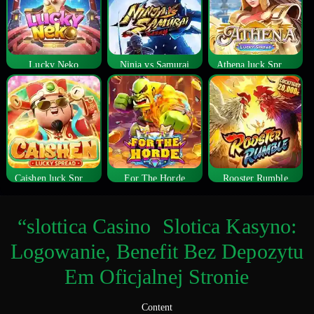
Lucky Neko
Ninja vs Samurai
Athena luck Spread
Caishen luck Spread
For The Horde
Rooster Rumble
“slottica Casino ️ Slotica Kasyno:
Logowanie, Benefit Bez Depozytu
Em Oficjalnej Stronie
Content