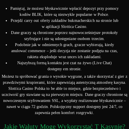
Pamiętaj, że możesz błyskawicznie wpłacić depozyt przy pomocy
kodów BLIK, które są niezwykle popularne w Polsce.
Przejdź carry out oferty zakładów bukmacherskich na stronie lub
w aplikacji Slottica Casino.
Dane graczy są chronione poprzez najnowocześniejsze protokoły
szyfrujące i nie są udostępniane osobom trzecim.
Podobnie jak w odmiennych grach, gracze wybierają, kiedy
anulować commence – jeśli decyzja nie zostanie podjęta na czas,
rakieta eksploduje wraz unces ich zakładami.
Najszybszą formą kontaktu jest czat na żywo (Live Chat)
dostępny em stronie.
Możesz tu spróbować grania o wysokie wygrane, a także skorzystać z gier z
prawdziwymi krupierami, które zapewniają autentyczną atmosferę kasyna.
Slottica Casino Polska to be able to miejsce, gdzie bezpieczeństwo i
uczciwość gry stawiane są na pierwszym miejscu. Dane graczy chronione są
nowoczesnym szyfrowaniem SSL, a wypłaty realizowane błyskawicznie –
nawet w ciągu 72 godzin. Polskojęczny support dostępny jest 24/7, co
zapewnia pełen komfort rozgrywki.
Jakie Waluty Mogę Wykorzystać T Kasynie?