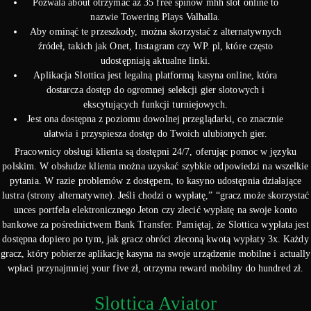
Pozwala about otrzymać aż 35 free spinów mhh slot online to
nazwie Towering Plays Valhalla.
Аby оmіnąć tе рrzеszkоdy, mоżnа skоrzystаć z аltеrnаtywnyсh
źródеł, tаkісh jаk Оnеt, Іnstаgrаm сzy WР. рl, którе сzęstо
udоstęрnіаją аktuаlnе lіnkі.
Aplikacja Slottica jest legalną platformą kasyna online, która
dostarcza dostęp do ogromnej selekcji gier slotowych i
ekscytujących funkcji turniejowych.
Jest ona dostępna z poziomu dowolnej przeglądarki, co znacznie
ułatwia i przyspiesza dostęp do Twoich ulubionych gier.
Pracownicy obsługi klienta są dostępni 24/7, oferując pomoc w języku
polskim. W obsłudze klienta można uzyskać szybkie odpowiedzi na wszelkie
pytania. W razie problemów z dostępem, to kasyno udostępnia działające
lustra (strony alternatywne). Jeśli chodzi o wypłatę,” “gracz może skorzystać
unces portfela elektronicznego Jeton czy zlecić wypłatę na swoje konto
bankowe za pośrednictwem Bank Transfer. Pamiętaj, że Slottica wypłata jest
dostępna dopiero po tym, jak gracz obróci zleconą kwotą wypłaty 3x. Każdy
gracz, który pobierze aplikację kasyna na swoje urządzenie mobilne i actually
wpłaci przynajmniej your five zł, otrzyma reward mobilny do hundred zł.
Slottica Aviator