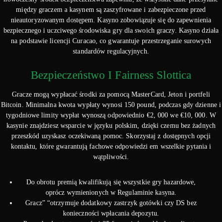
między graczem a kasynem są zaszyfrowane i zabezpieczone przed
nieautoryzowanym dostępem. Kasyno zobowiązuje się do zapewnienia
bezpiecznego i uczciwego środowiska gry dla swoich graczy. Kasyno działa
na podstawie licencji Curacao, co gwarantuje przestrzeganie surowych
standardów regulacyjnych.
Bezpieczeństwo I Fairness Slottica
Gracze mogą wypłacać środki za pomocą MasterCard, Jeton i portfeli
Bitcoin. Minimalna kwota wypłaty wynosi 150 pound, podczas gdy dzienne i
tygodniowe limity wypłat wynoszą odpowiednio €2, 000 we €10, 000. W
kasynie znajdziesz wsparcie w języku polskim, dzięki czemu bez żadnych
przeszkód uzyskasz oczekiwaną pomoc. Skorzystaj z dostępnych opcji
kontaktu, które gwarantują fachowe odpowiedzi em wszelkie pytania i
wątpliwości.
Do obrotu premią kwalifikują się wszystkie gry hazardowe,
oprócz wymienionych w Regulaminie kasyna.
Gracz” “otrzymuje dodatkowy zastrzyk gotówki czy DS bez
konieczności wpłacania depozytu.