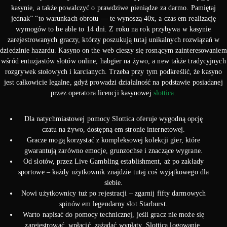
kasynie, a także powalczyć o prawdziwe pieniądze za darmo. Pamiętaj
jednak” “to warunkach obrotu — te wynoszą 40x, a czas em realizację
wymogów to be able to 14 dni. Z roku na rok przybywa w kasynie
zarejestrowanych graczy, którzy poszukują tutaj unikalnych rozwiązań w
dziedzinie hazardu. Kasyno on the web cieszy się rosnącym zainteresowaniem
wśród entuzjastów slotów online, habgier na żywo, a new także tradycyjnych
rozgrywek stołowych i karcianych. Trzeba przy tym podkreślić, że kasyno
jest całkowicie legalne, gdyż prowadzi działalność na podstawie posiadanej
przez operatora licencji kasynowej
slottica
.
Dla natychmiastowej pomocy Slottica oferuje wygodną opcję
czatu na żywo, dostępną em stronie internetowej.
Gracze mogą korzystać z kompleksowej kolekcji gier, które
gwarantują zarówno emocje, grunzochse i znaczące wygrane.
Od slotów, przez Live Gambling establishment, aż po zakłady
sportowe – każdy użytkownik znajdzie tutaj coś wyjątkowego dla
siebie.
Nowi użytkownicy tuż po rejestracji – zgarnij fifty darmowych
spinów em legendarny slot Starburst.
Warto napisać do pomocy technicznej, jeśli gracz nie może się
zarejestrować, wpłacić, zażądać wypłaty, Slottica logowanie.