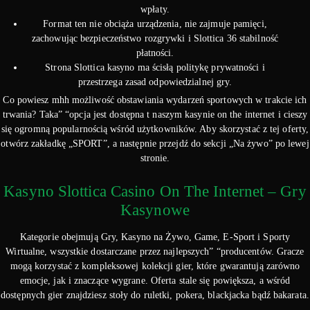
wpłaty.
Format ten nie obciąża urządzenia, nie zajmuje pamięci,
zachowując bezpieczeństwo rozgrywki i Slottica 36 stabilność
płatności.
Strona Slottica kasyno ma ścisłą politykę prywatności i
przestrzega zasad odpowiedzialnej gry.
Co powiesz mhh możliwość obstawiania wydarzeń sportowych w trakcie ich
trwania? Taka” “opcja jest dostępna t naszym kasynie on the internet i cieszy
się ogromną popularnością wśród użytkowników. Aby skorzystać z tej oferty,
otwórz zakładkę „SPORT”, a następnie przejdź do sekcji „Na żywo” po lewej
stronie.
Kasyno Slottica Casino On The Internet – Gry
Kasynowe
Kategorie obejmują Gry, Kasyno na Żywo, Game, E-Sport i Sporty
Wirtualne, wszystkie dostarczane przez najlepszych” “producentów. Gracze
mogą korzystać z kompleksowej kolekcji gier, które gwarantują zarówno
emocje, jak i znaczące wygrane. Oferta stale się powiększa, a wśród
dostępnych gier znajdziesz stoły do ruletki, pokera, blackjacka bądź bakarata.