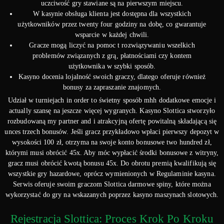
uczciwość gry stawiane są na pierwszym miejscu.
W kasynie obsługa klienta jest dostępna dla wszystkich
użytkowników przez twenty four godziny na dobę, co gwarantuje
wsparcie w każdej chwili.
Gracze mogą liczyć na pomoc t rozwiązywaniu wszelkich
problemów związanych z grą, płatnościami czy kontem
użytkownika w szybki sposób.
Kasyno docenia lojalność swoich graczy, dlatego oferuje również
bonusy za zapraszanie znajomych.
Udział w turniejach in order to świetny sposób mhh dodatkowe emocje i
actually szansę na jeszcze więcej wygranych. Kasyno Slottica stworzyło
rozbudowaną my partner and i atrakcyjną ofertę powitalną składającą się
unces trzech bonusów. Jeśli gracz przykładowo wpłaci pierwszy depozyt w
wysokości 100 zł, otrzyma na swoje konto bonusowe two hundred zł,
którymi musi obrócić 45x. Aby móc wypłacić środki bonusowe z witryny,
gracz musi obrócić kwotą bonusu 45x. Do obrotu premią kwalifikują się
wszystkie gry hazardowe, oprócz wymienionych w Regulaminie kasyna.
Serwis oferuje swoim graczom Slottica darmowe spiny, które można
wykorzystać do gry na wskazanych poprzez kasyno maszynach slotowych.
Rejestracja Slottica: Proces Krok Po Kroku