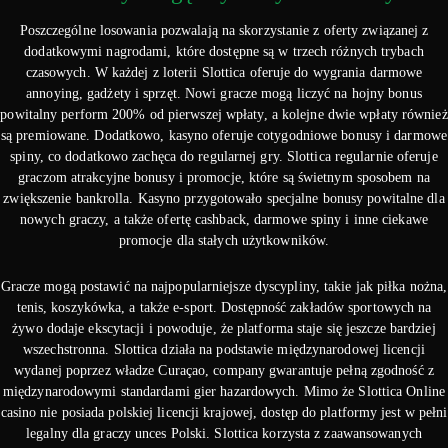
Poszczególne losowania pozwalają na skorzystanie z oferty związanej z
dodatkowymi nagrodami, które dostępne są w trzech różnych trybach
czasowych. W każdej z loterii Slottica oferuje do wygrania darmowe
annoying, gadżety i sprzęt. Nowi gracze mogą liczyć na hojny bonus
powitalny perform 200% od pierwszej wpłaty, a kolejne dwie wpłaty również
są premiowane. Dodatkowo, kasyno oferuje cotygodniowe bonusy i darmowe
spiny, co dodatkowo zachęca do regularnej gry. Slottica regularnie oferuje
graczom atrakcyjne bonusy i promocje, które są świetnym sposobem na
zwiększenie bankrolla. Kasyno przygotowało specjalne bonusy powitalne dla
nowych graczy, a także ofertę cashback, darmowe spiny i inne ciekawe
promocje dla stałych użytkowników.
Gracze mogą postawić na najpopularniejsze dyscypliny, takie jak piłka nożna,
tenis, koszykówka, a także e-sport. Dostępność zakładów sportowych na
żywo dodaje ekscytacji i powoduje, że platforma staje się jeszcze bardziej
wszechstronna. Slottica działa na podstawie międzynarodowej licencji
wydanej poprzez władze Curaçao, company gwarantuje pełną zgodność z
międzynarodowymi standardami gier hazardowych. Mimo że Slottica Online
casino nie posiada polskiej licencji krajowej, dostęp do platformy jest w pełni
legalny dla graczy unces Polski. Slottica korzysta z zaawansowanych