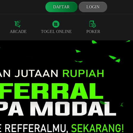
DAFTAR
LOGIN
ARCADE
TOGEL ONLINE
POKER