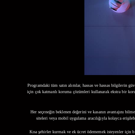
Programdaki tüm satın alımlar, hassas ve hassas bilgilerin gü
için çok katmanlı koruma çözümleri kullanarak ekstra bir kor
Her seçeneğin beklenen değerini ve kasanın avantajını bilme
siteleri veya mobil uygulama aracılığıyla kolayca erişile
Kısa şehirler kurmak ve ek ücret ödememek isteyenler için b