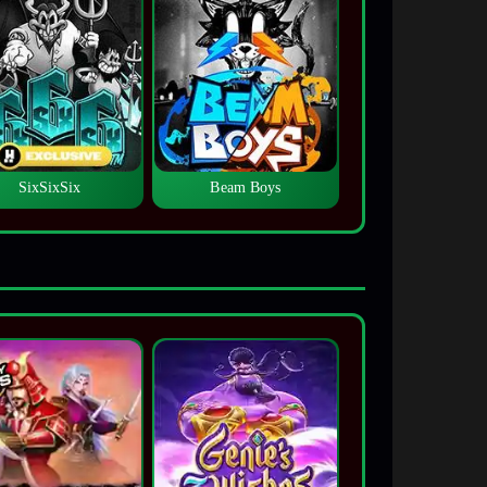
SixSixSix
Beam Boys