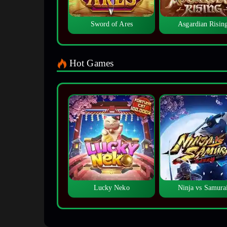
Sword of Ares
Asgardian Risin
Hot Games
Lucky Neko
Ninja vs Samura