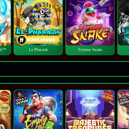
lds™
Le Pharaoh
Fortune Snake