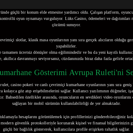
ründe güçlü bir konum elde etmesine yardımcı oldu. Çalışan platform, oyuncul
, kontrollü oyun oynamayı vurguluyor.
Lüks Casino, ödemeleri ve dağıtımları
çözümü sunuyor.
 çevrimiçi slotlar, klasik masa oyunlarının yanı sıra gerçek alıcıların olduğu 
yapabilirler.
ve tamamen ücretsiz dönüşler olma eğilimindedir ve bu da yeni kayıtlı kullanı
e, akıllıca davranmayı seviyorsanız, cüzdanınızda biraz daha fazla gelirle ort
Kumarhane Gösterimi Avrupa Ruleti'ni S
ulet, casino pokeri ve canlı çevrimiçi kumarhane oyunlarının yanı sıra geniş b
kolayca göz atıp erişebilmelerini sağlar. Kullanıcı yazılımının düğmeler, işaret
ır. Bahsedilen özellikler arasında, oyuncuların en sevdikleri video oyunlarını c
sağlayan bir mobil sürümün kullanılabilirliği de yer almaktadır.
tıklamayla hesaplarını görüntülemek için profillerinizi gönderebileceğiniz k
odern güvenlik protokolleriyle korunarak kişisel ve finansal bilgilerinizin 
güçlü bir bağlılık göstererek, kullanıcılara profile erişirken rahatlık sağlar.