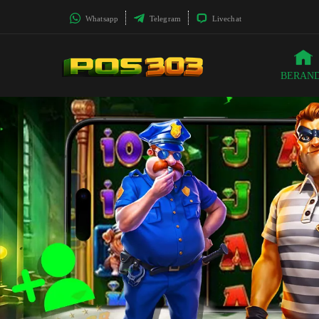
Whatsapp
Telegram
Livechat
BERAN