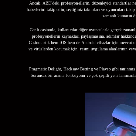
Ancak, ABD'deki profesyonellerin, düzenleyici standartlar ned
haberlerini takip edin, seçtiğiniz takımları ve oyuncuları takip
zamanlı kumarın di
Canlı casinoda, kullanıcılar diğer oyuncularla gerçek zamanlı 
profesyonellerin kaynakları paylaşmasına, adımlar hakkında
Casino artık hem iOS hem de Android cihazlar için mevcut ol
ve virüslerden korumak için, resmi uygulama alanlarının vey
Pragmatic Delight, Hacksaw Betting ve Playso gibi tanınmış 
Sorunsuz bir arama fonksiyonu ve çok çeşitli yeni lansmanlar