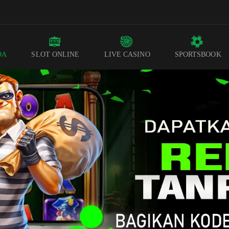
DA
SLOT ONLINE
LIVE CASINO
SPORTSBOOK