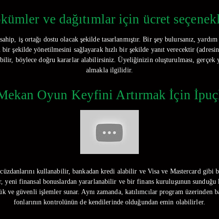
kümler ve dağıtımlar için ücret seçenekl
ahip, iş ortağı dostu olacak şekilde tasarlanmıştır. Bir şey bulursanız, yardı
bir şekilde yönetilmesini sağlayarak hızlı bir şekilde yanıt verecektir (adres
bilir, böylece doğru kararlar alabilirsiniz. Üyeliğinizin oluşturulması, gerçek 
almakla ilgilidir.
Mekan Oyun Keyfini Artırmak İçin İpuç
üzdanlarını kullanabilir, bankadan kredi alabilir ve Visa ve Mastercard gibi b
lir, yeni finansal bonuslardan yararlanabilir ve bir finans kuruluşunun sunduğu
 ve güvenli işlemler sunar. Aynı zamanda, katılımcılar program üzerinden baki
fonlarının kontrolünün de kendilerinde olduğundan emin olabilirler.