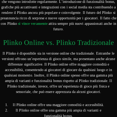
che vengono introdotte regolarmente. L’introduzione di funzionalità bonus,
grafiche più accattivanti e integrazioni con i social media sta contribuendo a
rendere il Plinko ancora più popolare e coinvolgente. Il futuro del Plinko si
preannuncia ricco di sorprese e nuove opportunità per i giocatori. Il fatto che
con Plinko
si vince veramente
attira sempre più nuovi appassionati anche in
futuro.
Plinko Online vs. Plinko Tradizionale
Il Plinko è disponibile sia in versione online che tradizionale. Entrambe le
versioni offrono un’esperienza di gioco simile, ma presentano anche alcune
differenze significative. Il Plinko online offre maggiore comodità e
accessibilità, consentendo ai giocatori di giocare da qualsiasi luogo e in
qualsiasi momento. Inoltre, il Plinko online spesso offre una gamma più
ampia di varianti e funzionalità bonus rispetto al Plinko tradizionale. Il
Plinko tradizionale, invece, offre un’esperienza di gioco più fisica e
sensoriale, che può essere apprezzata da alcuni giocatori.
Il Plinko online offre una maggiore comodità e accessibilità.
Il Plinko online offre una gamma più ampia di varianti e
funzionalità bonus.