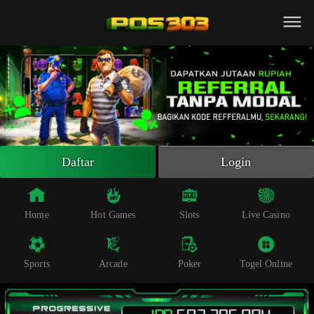
Beranda
Slot Online
Live Casino
Sportsbook
Arcade
Togel Online
Daftar
Login
Poker
Whatsapp
Home
Hot Games
Slots
Live Casino
Telegram
Sports
Arcade
Poker
Togel Online
Livechat