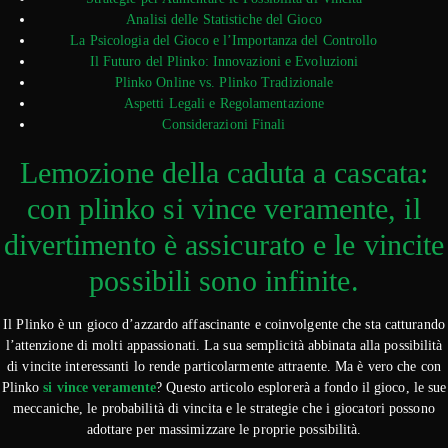
Analisi delle Statistiche del Gioco
La Psicologia del Gioco e l’Importanza del Controllo
Il Futuro del Plinko: Innovazioni e Evoluzioni
Plinko Online vs. Plinko Tradizionale
Aspetti Legali e Regolamentazione
Considerazioni Finali
Lemozione della caduta a cascata:
con plinko si vince veramente, il
divertimento è assicurato e le vincite
possibili sono infinite.
Il Plinko è un gioco d’azzardo affascinante e coinvolgente che sta catturando
l’attenzione di molti appassionati. La sua semplicità abbinata alla possibilità
di vincite interessanti lo rende particolarmente attraente. Ma è vero che con
Plinko
si vince veramente
? Questo articolo esplorerà a fondo il gioco, le sue
meccaniche, le probabilità di vincita e le strategie che i giocatori possono
adottare per massimizzare le proprie possibilità.