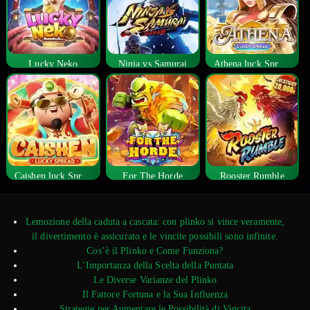
Lucky Neko
Ninja vs Samurai
Athena luck Spread
Caishen luck Spread
For The Horde
Rooster Rumble
Lemozione della caduta a cascata: con plinko si vince veramente,
il divertimento è assicurato e le vincite possibili sono infinite.
Cos’è il Plinko e Come Funziona?
L’Importanza della Scelta della Puntata
Le Diverse Varianze del Plinko
Il Fattore Fortuna e la Sua Influenza
Strategie per Aumentare le Possibilità di Vincita