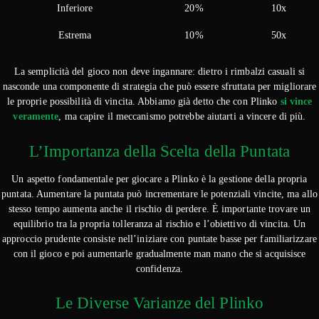
Inferiore
20%
10x
Estrema
10%
50x
La semplicità del gioco non deve ingannare: dietro i rimbalzi casuali si
nasconde una componente di strategia che può essere sfruttata per migliorare
le proprie possibilità di vincita. Abbiamo già detto che con Plinko
si vince
veramente
, ma capire il meccanismo potrebbe aiutarti a vincere di più.
L’Importanza della Scelta della Puntata
Un aspetto fondamentale per giocare a Plinko è la gestione della propria
puntata. Aumentare la puntata può incrementare le potenziali vincite, ma allo
stesso tempo aumenta anche il rischio di perdere. È importante trovare un
equilibrio tra la propria tolleranza al rischio e l’obiettivo di vincita. Un
approccio prudente consiste nell’iniziare con puntate basse per familiarizzare
con il gioco e poi aumentarle gradualmente man mano che si acquisisce
confidenza.
Le Diverse Varianze del Plinko