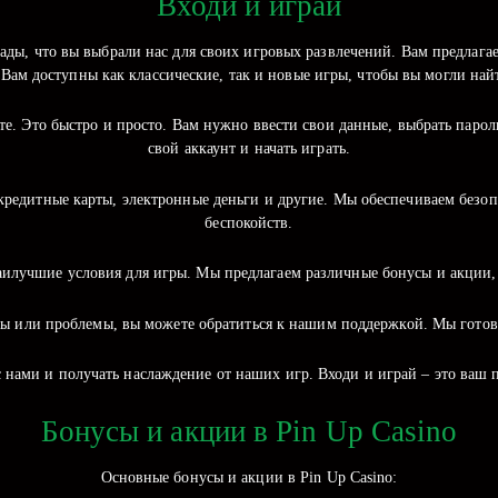
Входи и играй
ады, что вы выбрали нас для своих игровых развлечений. Вам предлагае
 Вам доступны как классические, так и новые игры, чтобы вы могли найт
те. Это быстро и просто. Вам нужно ввести свои данные, выбрать парол
свой аккаунт и начать играть.
редитные карты, электронные деньги и другие. Мы обеспечиваем безопа
беспокойств.
наилучшие условия для игры. Мы предлагаем различные бонусы и акции
сы или проблемы, вы можете обратиться к нашим поддержкой. Мы готов
 с нами и получать наслаждение от наших игр. Входи и играй – это ваш
Бонусы и акции в Pin Up Casino
Основные бонусы и акции в Pin Up Casino: