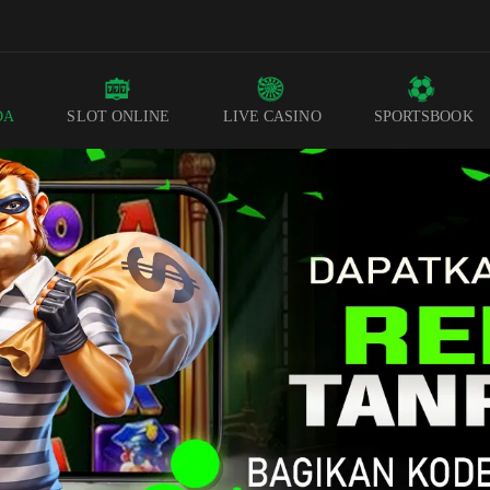
DA
SLOT ONLINE
LIVE CASINO
SPORTSBOOK