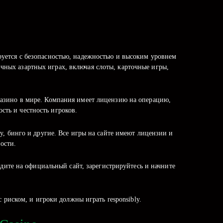
ируется с безопасностью, надежностью и высоким уровнем
ичных азартных играх, включая слоты, карточные игры,
-казино в мире. Компания имеет лицензию на операцию,
сть и честность игроков.
у, бинго и другие. Все игры на сайте имеют лицензии и
ости.
одите на официальный сайт, зарегистрируйтесь и начните
 риском, и игроки должны играть responsibly.