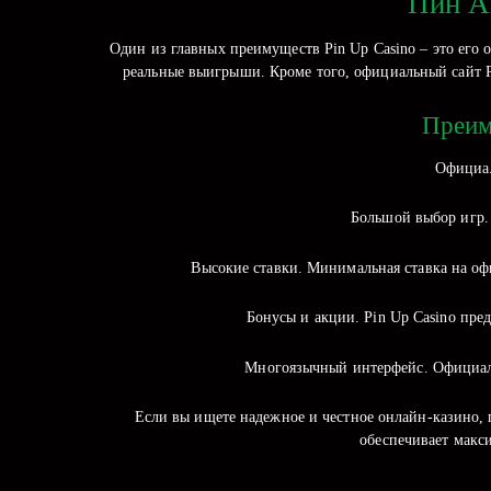
Пин А
Один из главных преимуществ Pin Up Casino – это его о
реальные выигрыши. Кроме того, официальный сайт Pi
Преим
Официал
Большой выбор игр. 
Высокие ставки. Минимальная ставка на офи
Бонусы и акции. Pin Up Casino пре
Многоязычный интерфейс. Официальн
Если вы ищете надежное и честное онлайн-казино, г
обеспечивает макси