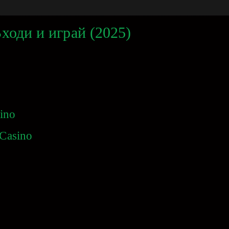
ходи и играй (2025)
ino
Casino