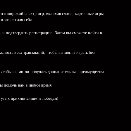
тся широкий спектр игр, включая слоты, карточные игры,
и что-то для себя.
ь и подтвердить регистрацию. Затем вы сможете войти в
сность всех транзакций, чтобы вы могли играть без
, чтобы вы могли получать дополнительные преимущества.
ы помочь вам в любое время.
 путь к приключениям и победам!