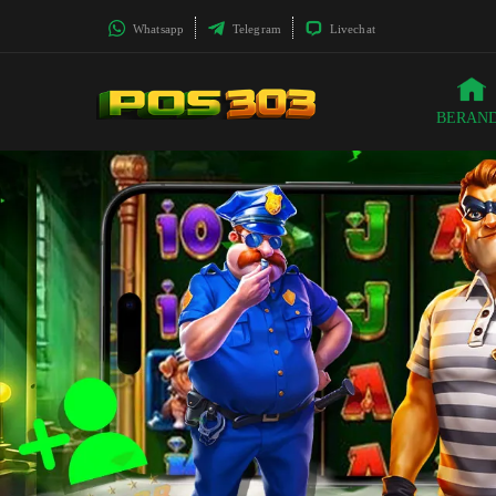
Whatsapp
Telegram
Livechat
BERAN