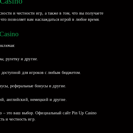
Casino
ности и честности игр, а также в том, что вы получаете
что позволяет вам наслаждаться игрой в любое время.
Casino
включая:
ы, рулетку и другие.
ру доступной для игроков с любым бюджетом.
нусы, реферальные бонусы и другие.
ий, английский, немецкий и другие.
no – это ваш выбор. Официальный сайт Pin Up Casino
ть и честность игр.