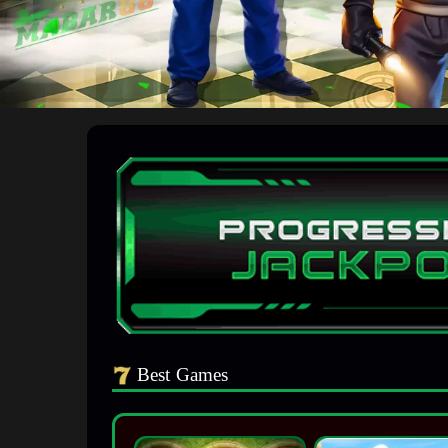
Best Games