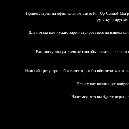
Приветствуем на официальном сайте Pin Up Casino! Мы р
рулетку и другие.
Для начала вам нужно зарегистрироваться на нашем сай
Вам доступны различные способы оплаты, включая к
Наш сайт регулярно обновляется, чтобы обеспечить вам 
Если у вас возникнут вопро
Надеемся, что вы будете играть