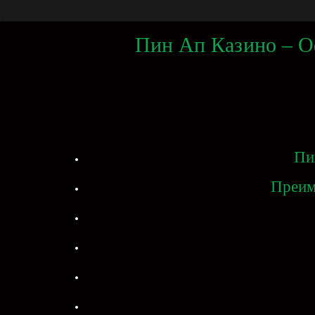
Пин Ап Казино – Оф
Пи
Преим