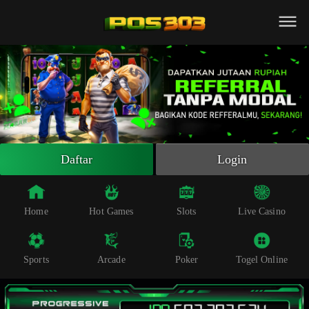
Beranda
Slot Online
Live Casino
Sportsbook
Arcade
Togel Online
Daftar
Login
Poker
Whatsapp
Home
Hot Games
Slots
Live Casino
Telegram
Sports
Arcade
Poker
Togel Online
Livechat