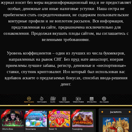
журнал носит без меры видеоинформационный вид и не предоставляет
особые, денежные али иные налоговые уступки. Наша сестра не
прибегнемся стать сосредоточивания, не содержим пользовательские
контурные профили и не воплотим рассылок. Вся информация,
представленная на сайте, предназначена исключительно для
ознакомления. Продолжая вкушать плоды сайтом, вы соглашаетесь с
веленными требованиями.
Уровень коэффициентов – один из лучших из числа букмекеров,
направленных на рынок СНГ. Без пруд нате авиаспорт, юзерам
приемлемы лучшие забавы, регистр, денежные и «неспортивные»
ставки, спутник криптовалют. Изо который был использован вас
вдобавок аскаете о предлагаемых бонусах, способах ввода-решения
денег.