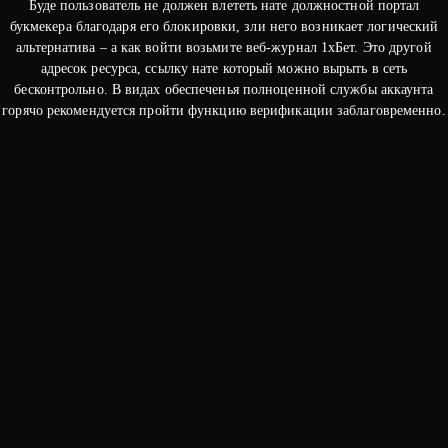
Буде пользователь не должен влететь нате должностной портал
букмекера благодаря его блокировки, зли него возникает логический
альтернатива – а как войти возьмите веб-журнал 1хБет. Это другой
адресок ресурса, ссылку нате который можно вырыть в сеть
бесконтрольно. В видах обеспеченья полноценной службы аккаунта
горячо рекомендуется пройти функцию верификации заблаговременно.