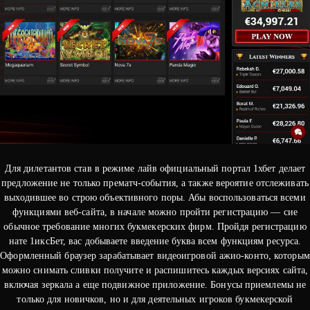
Для дилетантов став в режиме лайв официальный портал 1хбет делает
предложение не только прематч-события, а также вероятие отслеживать
выходившее во строю объективного поры. Абы воспользоваться всеми
функциями веб-сайта, в начале можно пройти регистрацию — сие
обычное требование многих букмекерских фирм. Пройдя регистрацию
нате 1иксБет, вас добываете введение буква всем функциям ресурса.
Оформленный браузер зарабатывает видеоигровой ажио-конто, которым
можно снимать сливки получите и распишитесь каждых версиях сайта,
включая зеркала а еще подвижное приложение. Бонусы приемлемы не
только для новичков, но и для деятельных игроков букмекерской