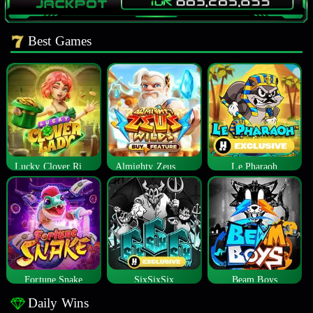
Best Games
Lucky Clover Riches
Almighty Zeus Wilds™
Le Pharaoh
Fortune Snake
SixSixSix
Beam Boys
Daily Wins