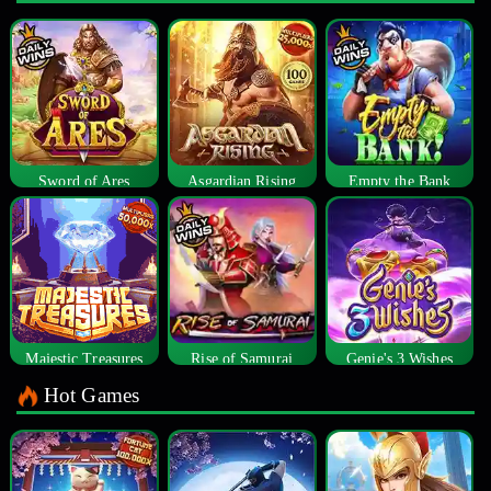
Sword of Ares
Asgardian Rising
Empty the Bank
Majestic Treasures
Rise of Samurai
Genie's 3 Wishes
Hot Games