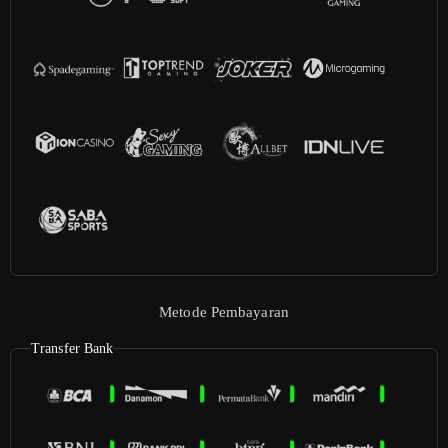
Metode Pembayaran
Transfer Bank