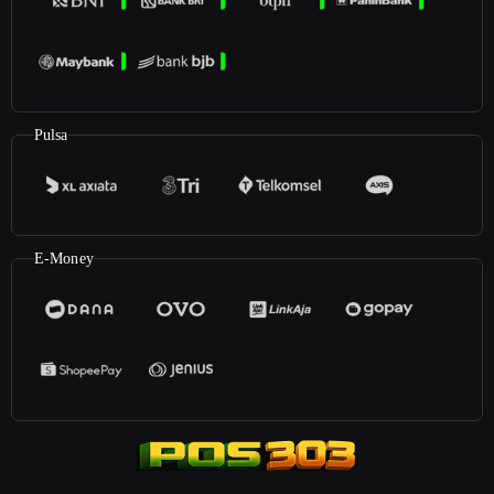
Pulsa
E-Money