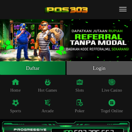
Beranda
Slot Online
Live Casino
Sportsbook
Arcade
Togel Online
Daftar
Login
Poker
Whatsapp
Home
Hot Games
Slots
Live Casino
Telegram
Sports
Arcade
Poker
Togel Online
Livechat