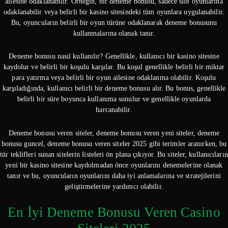
ailesine odaklanabilir. Örneğin, bir deneme bonusu, sadece slot oyunlarına
odaklanabilir veya belirli bir kasino sitesindeki tüm oyunlara uygulanabilir.
Bu, oyuncuların belirli bir oyun türüne odaklanarak deneme bonusunu
kullanmalarına olanak tanır.
Deneme bonusu nasıl kullanılır? Genellikle, kullanıcı bir kasino sitesine
kaydolur ve belirli bir koşulu karşılar. Bu koşul genellikle belirli bir miktar
para yatırma veya belirli bir oyun ailesine odaklanma olabilir. Koşulu
karşıladığında, kullanıcı belirli bir deneme bonusu alır. Bu bonus, genellikle
belirli bir süre boyunca kullanıma sunulur ve genellikle oyunlarda
harcanabilir.
Deneme bonusu veren siteler, deneme bonusu veren yeni siteler, deneme
bonusu guncel, deneme bonusu veren siteler 2025 gibi terimler aranırken, bu
tür teklifleri sunan sitelerin listeleri ön plana çıkıyor. Bu siteler, kullanıcıların
yeni bir kasino sitesine kaydolmadan önce oyunlarını denemelerine olanak
tanır ve bu, oyuncuların oyunlarını daha iyi anlamalarına ve stratejilerini
geliştirmelerine yardımcı olabilir.
En İyi Deneme Bonusu Veren Casino