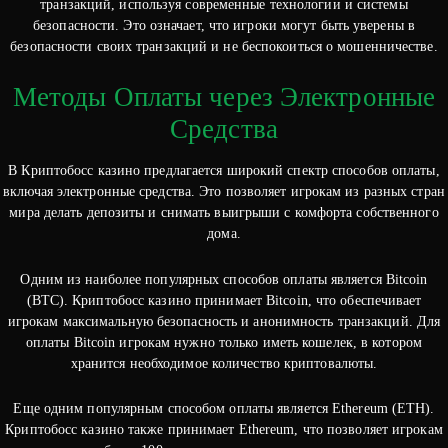
транзакций, используя современные технологии и системы
безопасности. Это означает, что игроки могут быть уверены в
безопасности своих транзакций и не беспокоиться о мошенничестве.
Методы Оплаты через Электронные
Средства
В Криптобосс казино предлагается широкий спектр способов оплаты,
включая электронные средства. Это позволяет игрокам из разных стран
мира делать депозиты и снимать выигрыши с комфорта собственного
дома.
Одним из наиболее популярных способов оплаты является Bitcoin
(BTC). Криптобосс казино принимает Bitcoin, что обеспечивает
игрокам максимальную безопасность и анонимность транзакций. Для
оплаты Bitcoin игрокам нужно только иметь кошелек, в котором
хранится необходимое количество криптовалюты.
Еще одним популярным способом оплаты является Ethereum (ETH).
Криптобосс казино также принимает Ethereum, что позволяет игрокам