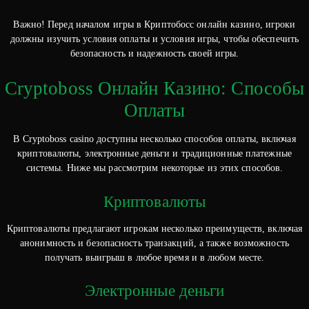
Важно! Перед началом игры в Криптобосс онлайн казино, игроки
должны изучить условия оплаты и условия игры, чтобы обеспечить
безопасность и надежность своей игры.
Cryptoboss Онлайн Казино: Способы
Оплаты
В Cryptoboss casino доступны несколько способов оплаты, включая
криптовалюты, электронные деньги и традиционные платежные
системы. Ниже мы рассмотрим некоторые из этих способов.
Криптовалюты
Криптовалюты предлагают игрокам несколько преимуществ, включая
анонимность и безопасность транзакций, а также возможность
получать выигрыш в любое время и в любом месте.
Электронные деньги