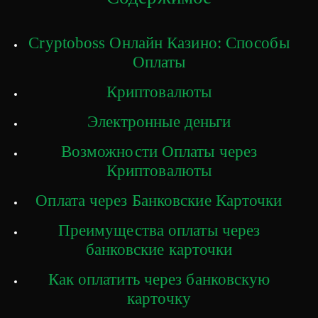
Cryptoboss Онлайн Казино: Способы
Оплаты
Криптовалюты
Электронные деньги
Возможности Оплаты через
Криптовалюты
Оплата через Банковские Карточки
Преимущества оплаты через
банковские карточки
Как оплатить через банковскую
карточку