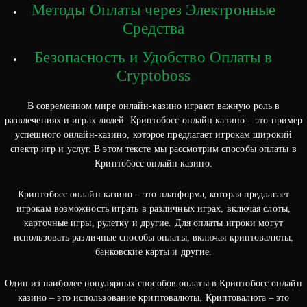
Методы Оплаты через Электронные
Средства
Безопасность и Удобство Оплаты в
Cryptoboss
В современном мире онлайн-казино играют важную роль в
развлечениях и играх людей. Криптобосс онлайн казино – это пример
успешного онлайн-казино, которое предлагает игрокам широкий
спектр игр и услуг. В этом тексте мы рассмотрим способы оплаты в
Криптобосс онлайн казино.
Криптобосс онлайн казино – это платформа, которая предлагает
игрокам возможность играть в различных играх, включая слоты,
карточные игры, рулетку и другие. Для оплаты игроки могут
использовать различные способы оплаты, включая криптовалюты,
банковские карты и другие.
Один из наиболее популярных способов оплаты в Криптобосс онлайн
казино – это использование криптовалюты. Криптовалюта – это