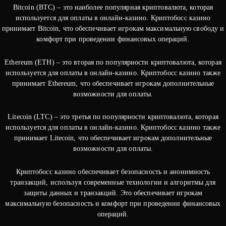
Bitcoin (BTC) – это наиболее популярная криптовалюта, которая
используется для оплаты в онлайн-казино. Криптобосс казино
принимает Bitcoin, что обеспечивает игрокам максимальную свободу и
комфорт при проведении финансовых операций.
Ethereum (ETH) – это вторая по популярности криптовалюта, которая
используется для оплаты в онлайн-казино. Криптобосс казино также
принимает Ethereum, что обеспечивает игрокам дополнительные
возможности для оплаты.
Litecoin (LTC) – это третья по популярности криптовалюта, которая
используется для оплаты в онлайн-казино. Криптобосс казино также
принимает Litecoin, что обеспечивает игрокам дополнительные
возможности для оплаты.
Криптобосс казино обеспечивает безопасность и анонимность
транзакций, используя современные технологии и алгоритмы для
защиты данных и транзакций. Это обеспечивает игрокам
максимальную безопасность и комфорт при проведении финансовых
операций.