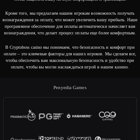
Кроме того, мы предлагаем нашим игрокам возможность получать
вознаграждения за оплату, что может увеличить вашу прибыль. Наше
программное обеспечение для оплаты автоматически начисляет вам
вознаграждения, что делает процесс оплаты еще более комфортным.
В Cryptoboss casino мы понимаем, что безопасность и комфорт при
оплате – это ключевые факторы для наших игроков. Мы сделаем все,
чтобы обеспечить вам максимальную безопасность и удобство при
оплате, чтобы вы могли наслаждаться игрой в нашем казино.
Penyedia Games