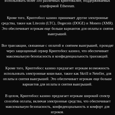
использовать более 100 различных криптовалют, поддерживаемых
платформой Ethereum.
Кроме того, Криптобосс казино принимает другие электронные
средства, такие как Litecoin (LTC), Dogecoin (DOGE) и Monero (XMR).
Это обеспечивает игрокам еще больше вариантов для оплаты и снятия
выигрышей.
Все транзакции, связанные с оплатой и снятием выигрышей, проходят
через защищенный сервер Криптобосс казино, что обеспечивает
максимальную безопасность и конфиденциальность транзакций.
Кроме того, Криптобосс казино предлагает игрокам возможность
использовать электронные кошельки, такие как Skrill и Neteller, для
оплаты и снятия выигрышей. Это обеспечивает игрокам еще больше
вариантов для оплаты и снятия выигрышей.
В целом, Криптобосс казино предлагает игрокам широкий спектр
способов оплаты, включая электронные средства, что обеспечивает
максимальную безопасность, конфиденциальность и комфорт для
игроков.