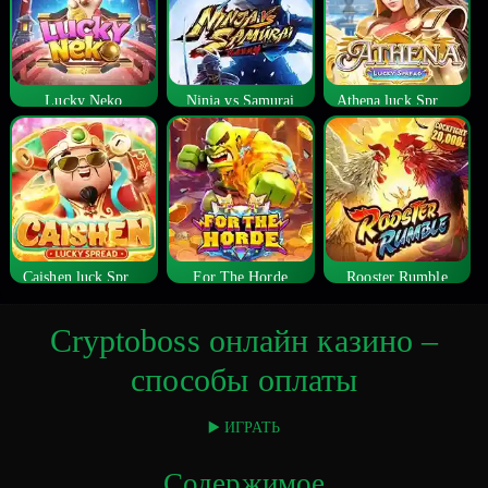
Lucky Neko
Ninja vs Samurai
Athena luck Spread
Caishen luck Spread
For The Horde
Rooster Rumble
Cryptoboss онлайн казино –
способы оплаты
▶️ ИГРАТЬ
Содержимое