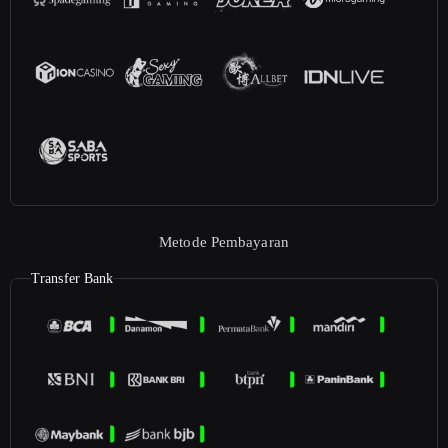
Metode Pembayaran
Transfer Bank