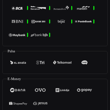
Pulsa
E-Money