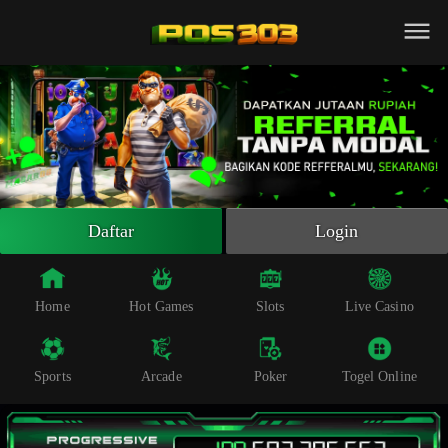
Beranda
Slot Online
Live Casino
Sportsbook
Arcade
Togel Online
Daftar
Login
Poker
Whatsapp
Home
Hot Games
Slots
Live Casino
Telegram
Sports
Arcade
Poker
Togel Online
Livechat