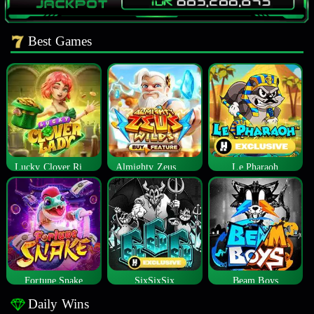
Best Games
Lucky Clover Riches
Almighty Zeus Wilds™
Le Pharaoh
Fortune Snake
SixSixSix
Beam Boys
Daily Wins