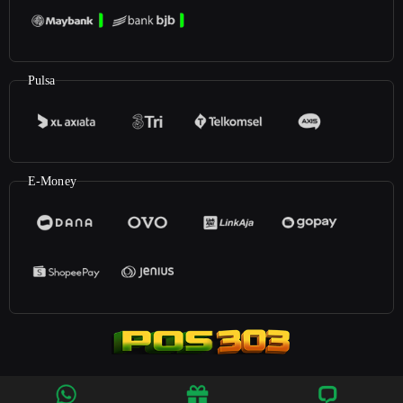
Pulsa
E-Money
©2025
Pos303
. All rights reserved | 18+