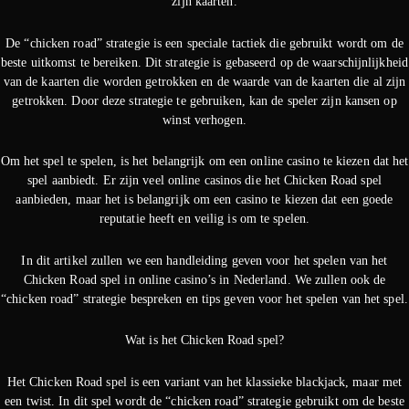
zijn kaarten.
De “chicken road” strategie is een speciale tactiek die gebruikt wordt om de
beste uitkomst te bereiken. Dit strategie is gebaseerd op de waarschijnlijkheid
van de kaarten die worden getrokken en de waarde van de kaarten die al zijn
getrokken. Door deze strategie te gebruiken, kan de speler zijn kansen op
winst verhogen.
Om het spel te spelen, is het belangrijk om een online casino te kiezen dat het
spel aanbiedt. Er zijn veel online casinos die het Chicken Road spel
aanbieden, maar het is belangrijk om een casino te kiezen dat een goede
reputatie heeft en veilig is om te spelen.
In dit artikel zullen we een handleiding geven voor het spelen van het
Chicken Road spel in online casino’s in Nederland. We zullen ook de
“chicken road” strategie bespreken en tips geven voor het spelen van het spel.
Wat is het Chicken Road spel?
Het Chicken Road spel is een variant van het klassieke blackjack, maar met
een twist. In dit spel wordt de “chicken road” strategie gebruikt om de beste