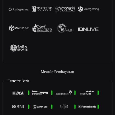
Metode Pembayaran
Transfer Bank