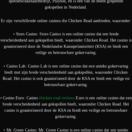
spelontwikkelaarsbedrijf, Playson, en is een van de meest gespeelde
gokspellen in Nederland.
Er zijn verschillende online casinos die Chicken Road aanbieden, waaronder:
• Stors Casino: Stors Casino is een online casino dat een brede
verscheidenheid aan gokspellen biedt, waaronder Chicken Road. Het casino is
geautoriseerd door de Nederlandse Kansspelautoriteit (KSA) en biedt een
veilige en betrouwbare gokervaring.
• Casino Lab: Casino Lab is een online casino dat een unieke gokervaring
biedt met zijn brede verscheidenheid aan gokspellen, waaronder Chicken
Road. Het casino is ook geautoriseerd door de KSA en biedt een veilige en
betrouwbare gokervaring.
• Casino Euro: Casino
chicken road reviews
Euro is een online casino dat een
brede verscheidenheid aan gokspellen biedt, waaronder Chicken Road. Het
casino is geautoriseerd door de KSA en biedt een veilige en betrouwbare
gokervaring.
• Mr. Green Casino: Mr. Green Casino is een online casino dat een unieke