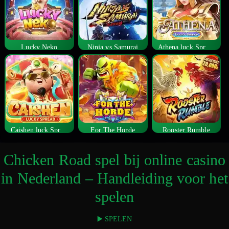
Lucky Neko
Ninja vs Samurai
Athena luck Spread
Caishen luck Spread
For The Horde
Rooster Rumble
Chicken Road spel bij online casino
in Nederland – Handleiding voor het
spelen
▶️ SPELEN