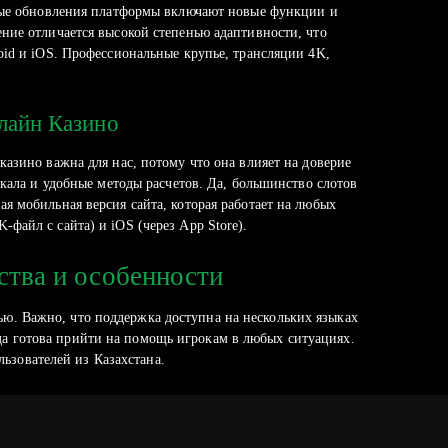
рные обновления платформы включают новые функции и
ние отличается высокой степенью адаптивности, что
oid и iOS. Профессиональные крупье, трансляции 4K,
лайн Казино
казино важна для нас, потому что она влияет на доверие
ркала и удобные методы расчетов. Да, большинство слотов
я мобильная версия сайта, которая работает на любых
файл с сайта) и iOS (через App Store).
ства и особенности
ью. Важно, что поддержка доступна на нескольких языках
гда готова прийти на помощь игрокам в любых ситуациях.
ьзователей из Казахстана.