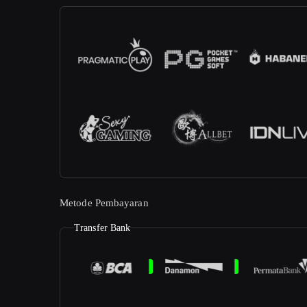
Metode Pembayaran
Transfer Bank