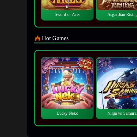
Sword of Ares
Asgardian Risin
Hot Games
Lucky Neko
Ninja vs Samura