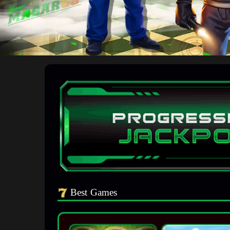
Best Games