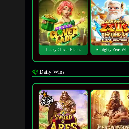
Lucky Clover Riches
Almighty Zeus Wi
Daily Wins