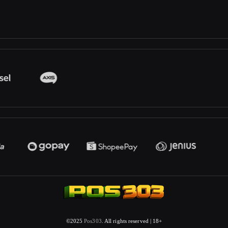
©2025
Pos303
. All rights reserved | 18+