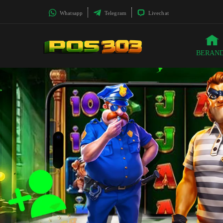
Whatsapp
Telegram
Livechat
BERAN