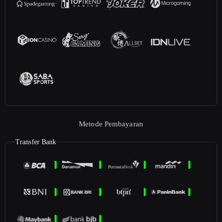
Metode Pembayaran
Transfer Bank