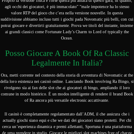
Proprio la versione fisica è forse quella più amata di questo gara, in quanto,
agli occhi dei giocatori, è più immacolato” “male impotence ha lo stesso
valore RTP del gioco che c’era nella versione nouvelle. In questa
suddivisione abbiamo incluso tutti i giochi pada Novomatic più belli, con cui
potrai giocare e divertirti gratuitamente. Prova we titoli del instante, insieme
ai grandi classici come Fortunate Lady’s Charm to Lord of typically the
Ocean.
Posso Giocare A Book Of Ra Classic
Legalmente In Italia?
Ora, metti corrente nel contesto della storia di avventura di Novomatic at the
della loro esistenza nei casinò online. Lanciando Book involving Ra Bingo, si
rivolgono sia ai fan delle slot che ai giocatori di bingo, ampliando il loro
comune in modo histórico. È un modos intelligente di rendere il brand Book
of Ra ancora più versatile electronic accattivante.
Il casinò è completamente regolamentato dall’ADM, il che assicura che i
actually giochi siano equi e che we dati dei giocatori siano protetti. Per chi
cerca un’esperienza dinamica e premi allettanti, Sportuna è una piattaforma
de uma prendere in studio. Giocare le migliori slot machines free of charge