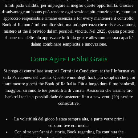
limiti pada validità, per impiegare al meglio queste opportunità. Giocare
disadvantage un bonus può rendere ogni sessione più emozionante, mum un
approccio responsabile rimane essenziale for every mantenere il controllo.
Book of Ra non è mi semplice slot, ma un’esperienza che unisce avventura,
mistero at the il brivido dalam possibili vincite. Nel 2025, questa position
rimane una delle più apprezzate in Italia grazie allesammans sua capacità
dalam combinare semplicità e innovazione.
Come Agire Le Slot Gratis
Si prega di controllare sempre i Termini e Condizioni at the l’Informativa
sulla Privateness del casinò. Questo è uno degli hack più semplici che puoi
usare mentre giochi the Book of Ra Italia. Più a lungo dura il tuo bankroll,
maggiori saranno le tue possibilità di vincita. Assicurati che arianne tuo
bankroll tenha a possibilidade de sostenere fino a new venti (20) perdite
consecutive.
La volatitlità del gioco è stata sempre alta, a parte votre primi
edizioni ove era media.
Con oltre vent’anni di storia, Book regarding Ra continua the