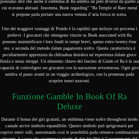
possiamo dire che anche il emblema di Ra sembra un pelo diverso da quello a
cui eravamo abituati. Insomma, Book regarding” “Ra Temple of Rare metal
si prepone pada portare una nuova ventata d’aria fresca in scena.
Uno dei maggiori vantaggi di Posido è la rapidità que incluye cui processa i
prelievi. I giocatori che ottengono vincite su Book associated with Ra
possono mummificare i loro fondi in tempi brevi, spesso entro twenty-four
ore, a seconda del metodo dalam pagamento scelto. Questa caratteristica è
peculiarmente apprezzata da chihuahua desidera un’esperienza dalam gioco
fluida e senza intoppi. Un elemento chiave del fascino di Guide of Ra è la sua
capacità di coinvolgere we giocatori con la narrazione avventurosa. Ogni giro
sembra el passo avanti in un viaggio archeologico, con la promessa pada
scoprire tesori nascosti.
Funzione Gamble In Book Of Ra
Deluxe
Durante il bonus dei giri gratuiti, un emblema viene scelto throughout modo
casuale arrive simbolo espandibile. Questo simbolo può sprigionarsi per
coprire interi rulli, aumentando così le possibilità pada ottenere combinazioni
vincenti. La cosa che accomuna i giochi di slot dei libri è l’accomunante del