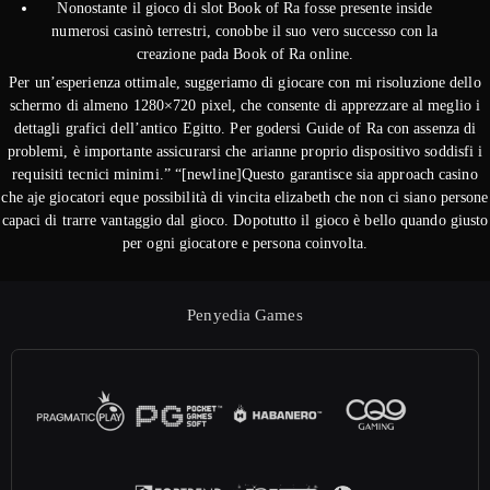
Nonostante il gioco di slot Book of Ra fosse presente inside
numerosi casinò terrestri, conobbe il suo vero successo con la
creazione pada Book of Ra online.
Per un’esperienza ottimale, suggeriamo di giocare con mi risoluzione dello
schermo di almeno 1280×720 pixel, che consente di apprezzare al meglio i
dettagli grafici dell’antico Egitto. Per godersi Guide of Ra con assenza di
problemi, è importante assicurarsi che arianne proprio dispositivo soddisfi i
requisiti tecnici minimi.” “[newline]Questo garantisce sia approach casino
che aje giocatori eque possibilità di vincita elizabeth che non ci siano persone
capaci di trarre vantaggio dal gioco. Dopotutto il gioco è bello quando giusto
per ogni giocatore e persona coinvolta.
Penyedia Games