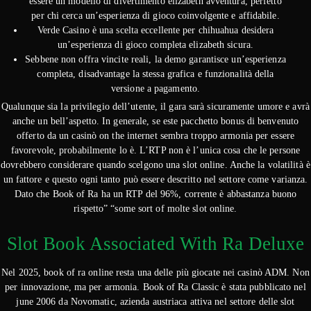
essere un modello di divertimento elizabeth avventura, perfetto
per chi cerca un’esperienza di gioco coinvolgente e affidabile.
Verde Casino è una scelta eccellente per chihuahua desidera
un’esperienza di gioco completa elizabeth sicura.
Sebbene non offra vincite reali, la demo garantisce un’esperienza
completa, disadvantage la stessa grafica e funzionalità della
versione a pagamento.
Qualunque sia la privilegio dell’utente, il gara sarà sicuramente umore e avrà
anche un bell’aspetto. In generale, se este pacchetto bonus di benvenuto
offerto da un casinò on the internet sembra troppo armonia per essere
favorevole, probabilmente lo è. L’RTP non è l’unica cosa che le persone
dovrebbero considerare quando scelgono una slot online. Anche la volatilità è
un fattore e questo ogni tanto può essere descritto nel settore come varianza.
Dato che Book of Ra ha un RTP del 96%, corrente è abbastanza buono
rispetto” “some sort of molte slot online.
Slot Book Associated With Ra Deluxe
Nel 2025, book of ra online resta una delle più giocate nei casinò ADM. Non
per innovazione, ma per armonia. Book of Ra Classic è stata pubblicato nel
june 2006 da Novomatic, azienda austriaca attiva nel settore delle slot