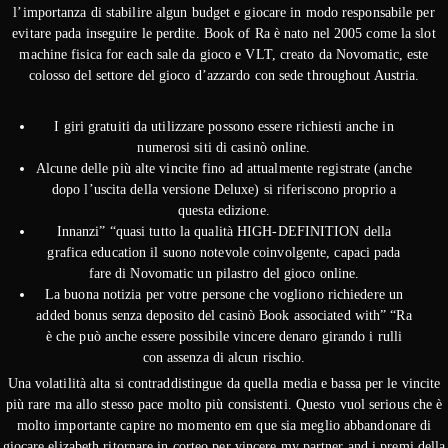
l’importanza di stabilire algun budget e giocare in modo responsabile per
evitare pada inseguire le perdite. Book of Ra è nato nel 2005 come la slot
machine fisica for each sale da gioco e VLT, creato da Novomatic, este
colosso del settore del gioco d’azzardo con sede throughout Austria.
I giri gratuiti da utilizzare possono essere richiesti anche in
numerosi siti di casinò online.
Alcune delle più alte vincite fino ad attualmente registrate (anche
dopo l’uscita della versione Deluxe) si riferiscono proprio a
questa edizione.
Innanzi” “quasi tutto la qualità HIGH-DEFINITION della
grafica education il suono notevole coinvolgente, capaci pada
fare di Novomatic un pilastro del gioco online.
La buona notizia per votre persone che vogliono richiedere un
added bonus senza deposito del casinò Book associated with” “Ra
è che può anche essere possibile vincere denaro girando i rulli
con assenza di alcun rischio.
Una volatilità alta si contraddistingue da quella media e bassa per le vincite
più rare ma allo stesso pace molto più consistenti. Questo vuol serious che è
molto importante capire no momento em que sia meglio abbandonare di
giocare elizabeth ritornare in corteo per vincere my partner and i premi della