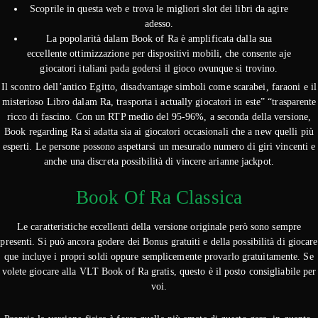
Scoprile in questa web e trova le migliori slot dei libri da agire
adesso.
La popolarità dalam Book of Ra è amplificata dalla sua
eccellente ottimizzazione per dispositivi mobili, che consente aje
giocatori italiani pada godersi il gioco ovunque si trovino.
Il scontro dell’antico Egitto, disadvantage simboli come scarabei, faraoni e il
misterioso Libro dalam Ra, trasporta i actually giocatori in este” “trasparente
ricco di fascino. Con un RTP medio del 95-96%, a seconda della versione,
Book regarding Ra si adatta sia ai giocatori occasionali che a new quelli più
esperti. Le persone possono aspettarsi un mesurado numero di giri vincenti e
anche una discreta possibilità di vincere arianne jackpot.
Book Of Ra Classica
Le caratteristiche eccellenti della versione originale però sono sempre
presenti. Si può ancora godere dei Bonus gratuiti e della possibilità di giocare
que incluye i propri soldi oppure semplicemente provarlo gratuitamente. Se
volete giocare alla VLT Book of Ra gratis, questo è il posto consigliabile per
voi.