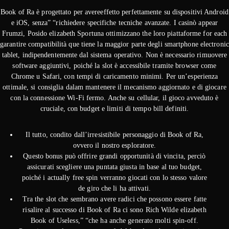
Book of Ra è progettato per avereeffetto perfettamente su dispositivi Android
e iOS, senza” “richiedere specifiche tecniche avanzate. I casinò appear
Frumzi, Posido elizabeth Sportuna ottimizzano the loro piattaforme for each
garantire compatibilità que tiene la maggior parte degli smartphone electronic
tablet, indipendentemente dal sistema operativo. Non è necessario rimuovere
software aggiuntivi, poiché la slot è accessibile tramite browser come
Chrome u Safari, con tempi di caricamento minimi. Per un’esperienza
ottimale, si consiglia dalam mantenere il mecanismo aggiornato e di giocare
con la connessione Wi-Fi fermo. Anche su cellular, il gioco avveduto è
cruciale, con budget e limiti di tempo bill definiti.
Il tutto, condito dall’irresistibile personaggio di Book of Ra,
ovvero il nostro esploratore.
Questo bonus può offrire grandi opportunità di vincita, perciò
assicurati scegliere una puntata giusta in base al tuo budget,
poiché i actually free spin verranno giocati con lo stesso valore
de giro che li ha attivati.
Tra the slot che sembrano avere radici che possono essere fatte
risalire al successo di Book of Ra ci sono Rich Wilde elizabeth
Book of Useless,” “che ha anche generato molti spin-off.