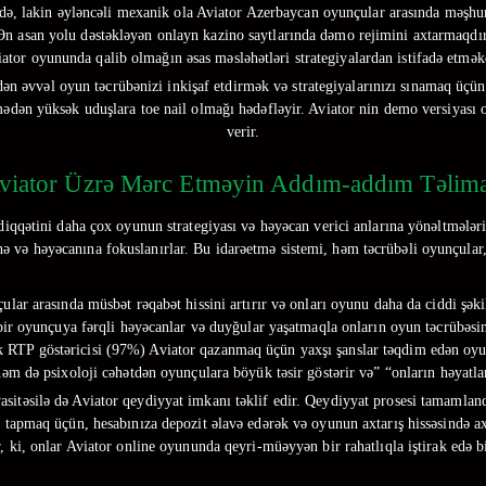
də, lakin əyləncəli mexanik ola Aviator Azerbaycan oyunçular arasında məşhur
Ən asan yolu dəstəkləyən onlayn kazino saytlarında dəmo rejimini axtarmaqdır
ator oyununda qalib olmağın əsas məsləhətləri strategiyalardan istifadə etmək
əvvəl oyun təcrübənizi inkişaf etdirmək və strategiyalarınızı sınamaq üçün i
etmədən yüksək uduşlara toe nail olmağı hədəfləyir. Aviator nin demo versiya
verir.
viator Üzrə Mərc Etməyin Addım-addım Təlima
iqqətini daha çox oyunun strategiyası və həyəcan verici anlarına yönəltmələri
ə və həyəcanına fokuslanırlar. Bu idarəetmə sistemi, həm təcrübəli oyunçula
lar arasında müsbət rəqabət hissini artırır və onları oyunu daha da ciddi şək
bir oyunçuya fərqli həyəcanlar və duyğular yaşatmaqla onların oyun təcrübəsini
RTP göstəricisi (97%) Aviator qazanmaq üçün yaxşı şanslar təqdim edən oyun
m də psixoloji cəhətdən oyunçulara böyük təsir göstərir və” “onların həyatla
vasitəsilə də Aviator qeydiyyat imkanı təklif edir. Qeydiyyat prosesi tamamlan
 tapmaq üçün, hesabınıza depozit əlavə edərək və oyunun axtarış hissəsində axta
, ki, onlar Aviator online oyununda qeyri-müəyyən bir rahatlıqla iştirak edə bi