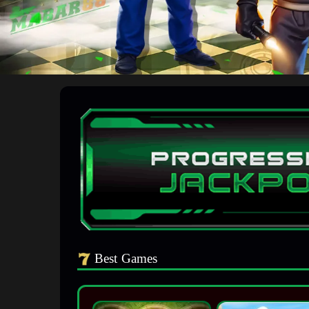
Best Games