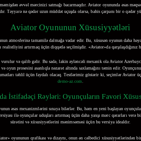
məmişdən əvvəl mərcinizi satmağı bacarmaqdır. Aviator oyununda əsas məqsə
ır. Təyyarə nə qədər uzun müddət uçuşda olarsa, bahis çarpanı bir o qədər yü
Aviator Oyununun Xüsusiyyətləri
unun atmosferinə tamamilə dalmağa vadar edir. Bu, xüsusən oyunun daha həyəca
 realistliyini artırmaq üçün diqqətlə seçilmişdir. «Aviator»da qarşılaşdığınız 
vurulur və qalib gəlir. Bu sadə, lakin əyləncəli mexanik ola Aviator Azerbayc
 və oyun prosesini asanlıqla nəzarət altında saxlamağını təmin edir. Oyunçunu
tları təhlil üçün faydalı olacaq. Testlərimiz göstərir ki, seçimlər Aviator üç
demo-az.com
.
 İstifadəçi Rəyləri: Oyunçuların Favori Xüsus
unun əsas mexanizmlərini sınaya bilərlər. Bu, həm en yeni başlayan oyunçular
ersiyası ilə oyunçular uduşları artırmaq üçün daha yaxşı mərc qərarları verə 
sürətini və xüsusiyyətlərini mənimsəməsi üçün bu versiya idealdır.
ator» oyununun qrafikası və dizaynı, onun ən cəlbedici xüsusiyyətlərindən bir