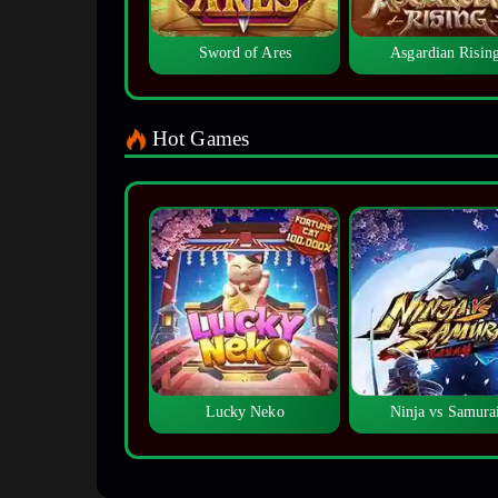
Sword of Ares
Asgardian Risin
Hot Games
Lucky Neko
Ninja vs Samura