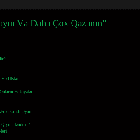
ayın Və Daha Çox Qazanın”
dir?
 Və Hislər
Onların Hekayələri
Verən Crash Oyunu
ə Qiymətləndirir?
ləri