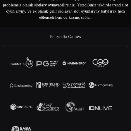
problemsiz olarak slotlarý oynayabilirsiniz. Ýstediðiniz takdirde trend slot
oyunlarýný, ve ek olarak gelir saðlayan slot oyunlarýný katýlarak hem
eðlenceli hem de kazanç saðlar.
Penyedia Games