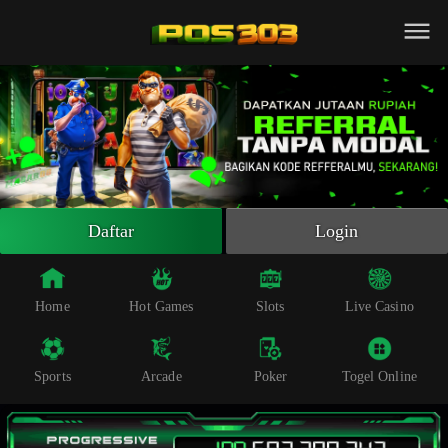
Beranda
Slot Online
Live Casino
Sportsbook
Arcade
Togel Online
Daftar
Login
Poker
Whatsapp
Home
Hot Games
Slots
Live Casino
Telegram
Sports
Arcade
Poker
Togel Online
Livechat