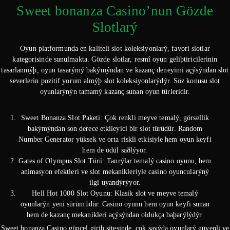
Sweet bonanza Casino’nun Gözde
Slotlarý
Oyun platformunda en kaliteli slot koleksiyonlarý, favori slotlar
kategorisinde sunulmakta. Gözde slotlar, resmî oyun geliþtiricilerinin
tasarlanmýþ, oyun tasarýmý bakýmýndan ve kazanç deneyimi açýsýndan slot
severlerin pozitif yorum almýþ slot koleksiyonlarýdýr. Söz konusu slot
oyunlarýnýn tamamý kazanç sunan oyun türleridir.
Sweet Bonanza Slot Paketi: Çok renkli meyve temalý, görsellik
bakýmýndan son derece etkileyici bir slot türüdür. Random
Number Generator yüksek ve orta riskli etkisiyle hem oyun keyfi
hem de ödül saðlýyor.
Gates of Olympus Slot Türü: Tanrýlar temalý casino oyunu, hem
animasyon efektleri ve slot mekanikleriyle casino oyuncularýný
ilgi uyandýrýyor.
Hell Hot 1000 Slot Oyunu: Klasik slot ve meyve temalý
oyunlarýn yeni sürümüdür. Casino oyunu hem oyun keyfi sunan
hem de kazanç mekanikleri açýsýndan oldukça baþarýlýdýr.
Sweet bonanza Casino güncel giriþ sitesinde, çok sayýda oyunlarý güvenli ve