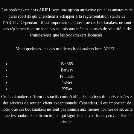
Les bookmakers hors ARJEL sont une option attractive pour les amateurs de
paris sportifs qui cherchent à échapper à la réglementation stricte de
l’ARJEL. Cependant, il est important de noter que ces bookmakers ne sont
pas réglementés et ne sont pas soumis aux mêmes normes de sécurité et de
transparence que les bookmakers licenciés.
Voici quelques-uns des meilleurs bookmakers hors ARJEL :
Bet365
Betway
Pinnacle
1xBet
22Bet
Ces bookmakers offrent des tarifs compétitifs, des options de paris variées et
des services de soutien client exceptionnels. Cependant, il est important de
noter que ces bookmakers ne sont pas soumis aux mêmes normes de sécurité
que les bookmakers licenciés, ce qui signifie que vos fonds peuvent être à
risque.