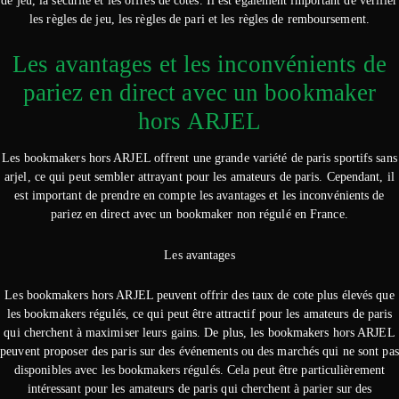
de jeu, la sécurité et les offres de cotes. Il est également important de vérifier
les règles de jeu, les règles de pari et les règles de remboursement.
Les avantages et les inconvénients de
pariez en direct avec un bookmaker
hors ARJEL
Les bookmakers hors ARJEL offrent une grande variété de paris sportifs sans
arjel, ce qui peut sembler attrayant pour les amateurs de paris. Cependant, il
est important de prendre en compte les avantages et les inconvénients de
pariez en direct avec un bookmaker non régulé en France.
Les avantages
Les bookmakers hors ARJEL peuvent offrir des taux de cote plus élevés que
les bookmakers régulés, ce qui peut être attractif pour les amateurs de paris
qui cherchent à maximiser leurs gains. De plus, les bookmakers hors ARJEL
peuvent proposer des paris sur des événements ou des marchés qui ne sont pas
disponibles avec les bookmakers régulés. Cela peut être particulièrement
intéressant pour les amateurs de paris qui cherchent à parier sur des