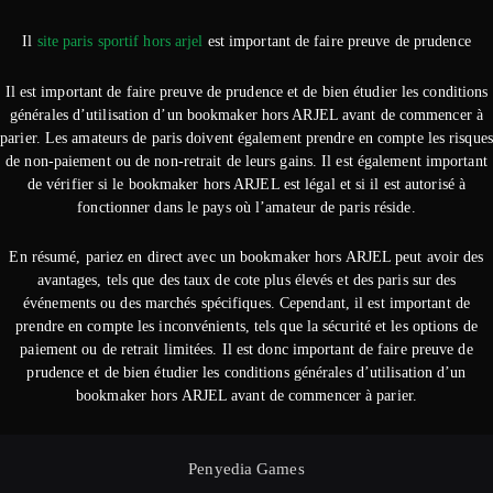
Il
site paris sportif hors arjel
est important de faire preuve de prudence
Il est important de faire preuve de prudence et de bien étudier les conditions
générales d’utilisation d’un bookmaker hors ARJEL avant de commencer à
parier. Les amateurs de paris doivent également prendre en compte les risques
de non-paiement ou de non-retrait de leurs gains. Il est également important
de vérifier si le bookmaker hors ARJEL est légal et si il est autorisé à
fonctionner dans le pays où l’amateur de paris réside.
En résumé, pariez en direct avec un bookmaker hors ARJEL peut avoir des
avantages, tels que des taux de cote plus élevés et des paris sur des
événements ou des marchés spécifiques. Cependant, il est important de
prendre en compte les inconvénients, tels que la sécurité et les options de
paiement ou de retrait limitées. Il est donc important de faire preuve de
prudence et de bien étudier les conditions générales d’utilisation d’un
bookmaker hors ARJEL avant de commencer à parier.
Penyedia Games