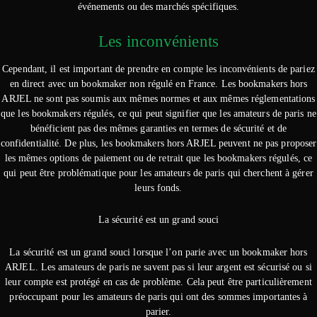
événements ou des marchés spécifiques.
Les inconvénients
Cependant, il est important de prendre en compte les inconvénients de pariez
en direct avec un bookmaker non régulé en France. Les bookmakers hors
ARJEL ne sont pas soumis aux mêmes normes et aux mêmes réglementations
que les bookmakers régulés, ce qui peut signifier que les amateurs de paris ne
bénéficient pas des mêmes garanties en termes de sécurité et de
confidentialité. De plus, les bookmakers hors ARJEL peuvent ne pas proposer
les mêmes options de paiement ou de retrait que les bookmakers régulés, ce
qui peut être problématique pour les amateurs de paris qui cherchent à gérer
leurs fonds.
La sécurité est un grand souci
La sécurité est un grand souci lorsque l’on parie avec un bookmaker hors
ARJEL. Les amateurs de paris ne savent pas si leur argent est sécurisé ou si
leur compte est protégé en cas de problème. Cela peut être particulièrement
préoccupant pour les amateurs de paris qui ont des sommes importantes à
parier.