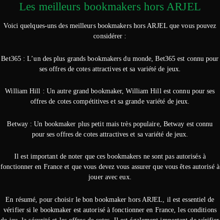
Les meilleurs bookmakers hors ARJEL
Voici quelques-uns des meilleurs bookmakers hors ARJEL que vous pouvez
considérer :
Bet365 : L’un des plus grands bookmakers du monde, Bet365 est connu pour
ses offres de cotes attractives et sa variété de jeux.
William Hill : Un autre grand bookmaker, William Hill est connu pour ses
offres de cotes compétitives et sa grande variété de jeux.
Betway : Un bookmaker plus petit mais très populaire, Betway est connu
pour ses offres de cotes attractives et sa variété de jeux.
Il est important de noter que ces bookmakers ne sont pas autorisés à
fonctionner en France et que vous devez vous assurer que vous êtes autorisé à
jouer avec eux.
En résumé, pour choisir le bon bookmaker hors ARJEL, il est essentiel de
vérifier si le bookmaker est autorisé à fonctionner en France, les conditions