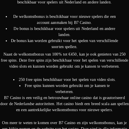
beschikbaar voor spelers uit Nederland en andere landen.
De welkomstbonus is beschikbaar voor nieuwe spelers die een
account aanmaken bij B7 Casino.
De bonus is beschikbaar voor spelers uit Nederland en andere
landen.
De bonus kan worden gebruikt voor het spelen van verschillende
soorten spellen.
Naast de welkomstbonus van 100% tot €450, kan je ook genieten van 250
free spins. Deze free spins zijn beschikbaar voor het spelen van verschillende
video slots en kunnen worden gebruikt om je kansen te verbeteren.
250 free spins beschikbaar voor het spelen van video slots.
Free spins kunnen worden gebruikt om je kansen te
verbeteren.
B7 Casino is een veilig en betrouwbaar online casino dat is geautoriseerd
door de Nederlandse autoriteiten. Het casino biedt een breed scala aan spellen
en een aantrekkelijke welkomstbonus voor nieuwe spelers.
Om meer te weten te komen over B7 Casino en zijn welkomstbonus, kan je
een kijkje nemen op de website van het casino. Daar vind je alle informatie