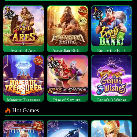
Sword of Ares
Asgardian Rising
Empty the Bank
Majestic Treasures
Rise of Samurai
Genie's 3 Wishes
Hot Games