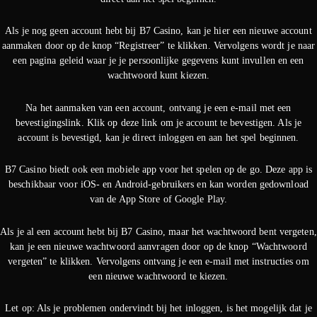
Als je nog geen account hebt bij B7 Casino, kan je hier een nieuwe account
aanmaken door op de knop “Registreer” te klikken. Vervolgens wordt je naar
een pagina geleid waar je je persoonlijke gegevens kunt invullen en een
wachtwoord kunt kiezen.
Na het aanmaken van een account, ontvang je een e-mail met een
bevestigingslink. Klik op deze link om je account te bevestigen. Als je
account is bevestigd, kan je direct inloggen en aan het spel beginnen.
B7 Casino biedt ook een mobiele app voor het spelen op de go. Deze app is
beschikbaar voor iOS- en Android-gebruikers en kan worden gedownload
van de App Store of Google Play.
Als je al een account hebt bij B7 Casino, maar het wachtwoord bent vergeten,
kan je een nieuwe wachtwoord aanvragen door op de knop “Wachtwoord
vergeten” te klikken. Vervolgens ontvang je een e-mail met instructies om
een nieuwe wachtwoord te kiezen.
Let op: Als je problemen ondervindt bij het inloggen, is het mogelijk dat je