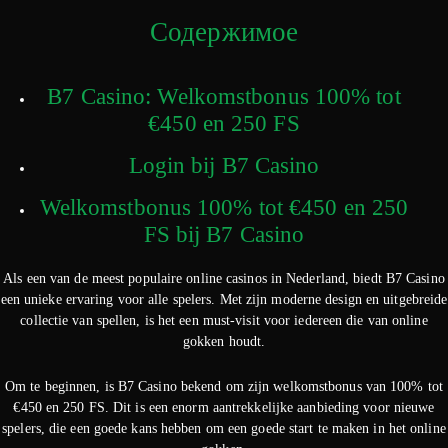
Содержимое
B7 Casino: Welkomstbonus 100% tot
€450 en 250 FS
Login bij B7 Casino
Welkomstbonus 100% tot €450 en 250
FS bij B7 Casino
Als een van de meest populaire online casinos in Nederland, biedt B7 Casino
een unieke ervaring voor alle spelers. Met zijn moderne design en uitgebreide
collectie van spellen, is het een must-visit voor iedereen die van online
gokken houdt.
Om te beginnen, is B7 Casino bekend om zijn welkomstbonus van 100% tot
€450 en 250 FS. Dit is een enorm aantrekkelijke aanbieding voor nieuwe
spelers, die een goede kans hebben om een goede start te maken in het online