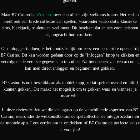
gokken.
Maar B7 Casino is
b7casino
meer dan alleen zijn welkomstbonus. Het casino
biedt ook een brede collectie van spellen, waaronder video slots, klassieke
slots, blackjack, roulette en veel meer. Dit betekent dat er iets voor iedereen
is, ongeacht hun voorkeur.
Om inloggen te doen, is het noodzakelijk om eerst een account te openen bij
B7 Casino. Dit kan worden gedaan door op de “Inloggen” knop te klikken en
vervolgens de vereiste gegevens in te vullen. Na het openen van een account,
kan men direct inloggen en beginnen met gokken.
B7 Casino is ook beschikbaar als mobiele app, zodat spelers overal en altijd
kunnen gokken. Dit maakt het mogelijk om te gokken waar en wanneer je
maar wilt.
In deze review zullen we dieper ingaan op de verschillende aspecten van B7
Casino, waaronder de welkomstbonus, de spelcollectie, de inlogprocedure en
de mobiele app. Lees verder om te ontdekken of B7 Casino de perfecte keuze
is voor jou!