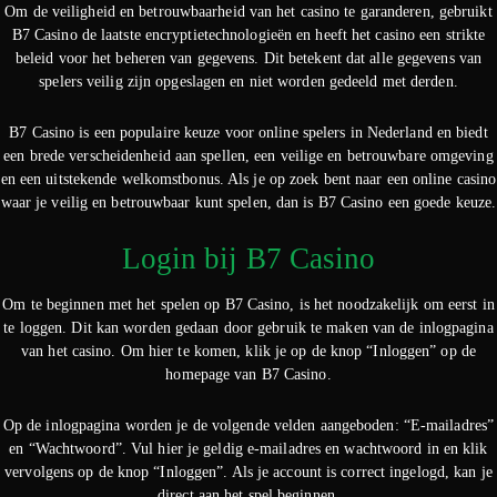
Om de veiligheid en betrouwbaarheid van het casino te garanderen, gebruikt
B7 Casino de laatste encryptietechnologieën en heeft het casino een strikte
beleid voor het beheren van gegevens. Dit betekent dat alle gegevens van
spelers veilig zijn opgeslagen en niet worden gedeeld met derden.
B7 Casino is een populaire keuze voor online spelers in Nederland en biedt
een brede verscheidenheid aan spellen, een veilige en betrouwbare omgeving
en een uitstekende welkomstbonus. Als je op zoek bent naar een online casino
waar je veilig en betrouwbaar kunt spelen, dan is B7 Casino een goede keuze.
Login bij B7 Casino
Om te beginnen met het spelen op B7 Casino, is het noodzakelijk om eerst in
te loggen. Dit kan worden gedaan door gebruik te maken van de inlogpagina
van het casino. Om hier te komen, klik je op de knop “Inloggen” op de
homepage van B7 Casino.
Op de inlogpagina worden je de volgende velden aangeboden: “E-mailadres”
en “Wachtwoord”. Vul hier je geldig e-mailadres en wachtwoord in en klik
vervolgens op de knop “Inloggen”. Als je account is correct ingelogd, kan je
direct aan het spel beginnen.