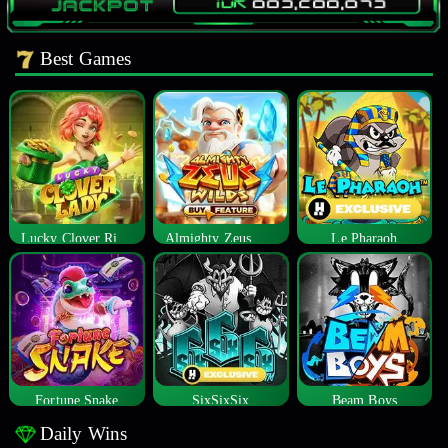
Best Games
Lucky Clover Riches
Almighty Zeus Wilds™
Le Pharaoh
Fortune Snake
SixSixSix
Beam Boys
Daily Wins