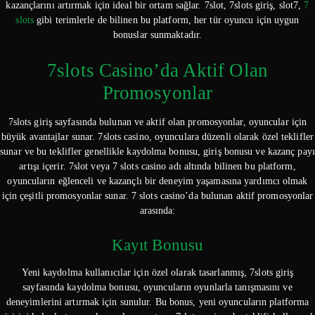
kazançlarını artırmak için ideal bir ortam sağlar. 7slot, 7slots giriş, slot7,
7
slots
gibi terimlerle de bilinen bu platform, her tür oyuncu için uygun
bonuslar sunmaktadır.
7slots Casino’da Aktif Olan
Promosyonlar
7slots giriş sayfasında bulunan ve aktif olan promosyonlar, oyuncular için
büyük avantajlar sunar. 7slots casino, oyunculara düzenli olarak özel teklifler
sunar ve bu teklifler genellikle kaydolma bonusu, giriş bonusu ve kazanç payı
artışı içerir. 7slot veya 7 slots casino adı altında bilinen bu platform,
oyuncuların eğlenceli ve kazançlı bir deneyim yaşamasına yardımcı olmak
için çeşitli promosyonlar sunar. 7 slots casino’da bulunan aktif promosyonlar
arasında:
Kayıt Bonusu
Yeni kaydolma kullanıcılar için özel olarak tasarlanmış, 7slots giriş
sayfasında kaydolma bonusu, oyuncuların oyunlarla tanışmasını ve
deneyimlerini artırmak için sunulur. Bu bonus, yeni oyuncuların platforma