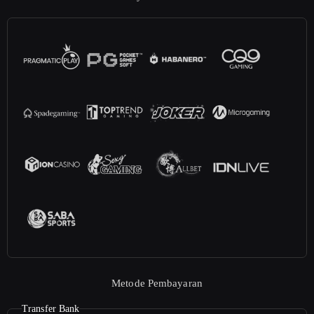
Metode Pembayaran
Transfer Bank