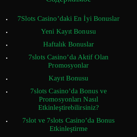
7Slots Casino’daki En İyi Bonuslar
Yeni Kayıt Bonusu
Haftalık Bonuslar
7slots Casino’da Aktif Olan
Promosyonlar
Kayıt Bonusu
7slots Casino’da Bonus ve
Promosyonları Nasıl
Etkinleştirebilirsiniz?
7slot ve 7slots Casino’da Bonus
Etkinleştirme