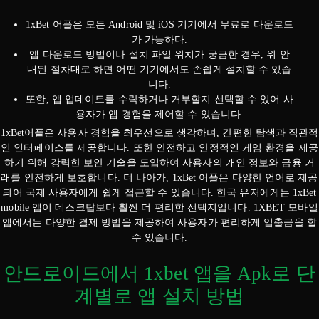
1xBet 어플은 모든 Android 및 iOS 기기에서 무료로 다운로드
가 가능하다.
앱 다운로드 방법이나 설치 파일 위치가 궁금한 경우, 위 안
내된 절차대로 하면 어떤 기기에서도 손쉽게 설치할 수 있습
니다.
또한, 앱 업데이트를 수락하거나 거부할지 선택할 수 있어 사
용자가 앱 경험을 제어할 수 있습니다.
1xBet어플은 사용자 경험을 최우선으로 생각하며, 간편한 탐색과 직관적
인 인터페이스를 제공합니다. 또한 안전하고 안정적인 게임 환경을 제공
하기 위해 강력한 보안 기술을 도입하여 사용자의 개인 정보와 금융 거
래를 안전하게 보호합니다. 더 나아가, 1xBet 어플은 다양한 언어로 제공
되어 국제 사용자에게 쉽게 접근할 수 있습니다. 한국 유저에게는 1xBet
mobile 앱이 데스크탑보다 훨씬 더 편리한 선택지입니다. 1XBET 모바일
앱에서는 다양한 결제 방법을 제공하여 사용자가 편리하게 입출금을 할
수 있습니다.
안드로이드에서 1xbet 앱을 Apk로 단
계별로 앱 설치 방법