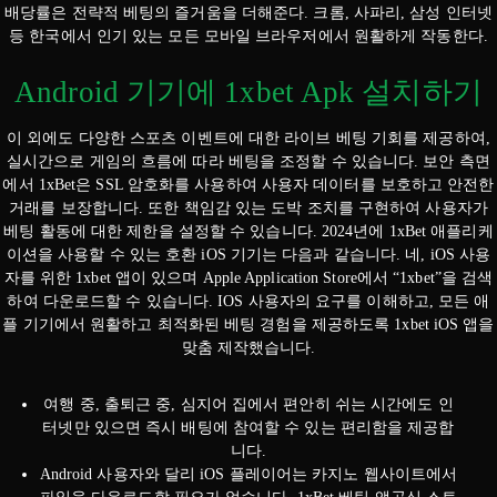
배당률은 전략적 베팅의 즐거움을 더해준다. 크롬, 사파리, 삼성 인터넷
등 한국에서 인기 있는 모든 모바일 브라우저에서 원활하게 작동한다.
Android 기기에 1xbet Apk 설치하기
이 외에도 다양한 스포츠 이벤트에 대한 라이브 베팅 기회를 제공하여,
실시간으로 게임의 흐름에 따라 베팅을 조정할 수 있습니다. 보안 측면
에서 1xBet은 SSL 암호화를 사용하여 사용자 데이터를 보호하고 안전한
거래를 보장합니다. 또한 책임감 있는 도박 조치를 구현하여 사용자가
베팅 활동에 대한 제한을 설정할 수 있습니다. 2024년에 1xBet 애플리케
이션을 사용할 수 있는 호환 iOS 기기는 다음과 같습니다. 네, iOS 사용
자를 위한 1xbet 앱이 있으며 Apple Application Store에서 “1xbet”을 검색
하여 다운로드할 수 있습니다. IOS 사용자의 요구를 이해하고, 모든 애
플 기기에서 원활하고 최적화된 베팅 경험을 제공하도록 1xbet iOS 앱을
맞춤 제작했습니다.
여행 중, 출퇴근 중, 심지어 집에서 편안히 쉬는 시간에도 인
터넷만 있으면 즉시 배팅에 참여할 수 있는 편리함을 제공합
니다.
Android 사용자와 달리 iOS 플레이어는 카지노 웹사이트에서