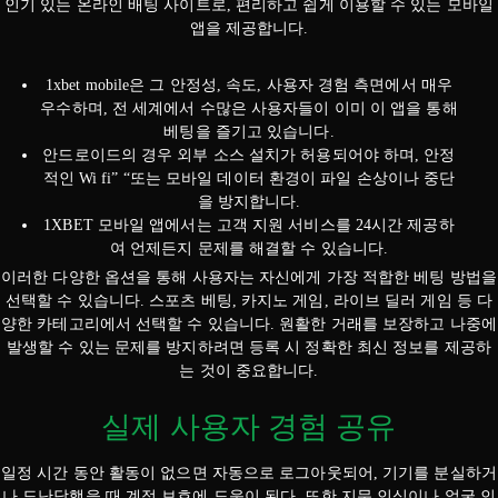
인기 있는 온라인 배팅 사이트로, 편리하고 쉽게 이용할 수 있는 모바일
앱을 제공합니다.
1xbet mobile은 그 안정성, 속도, 사용자 경험 측면에서 매우
우수하며, 전 세계에서 수많은 사용자들이 이미 이 앱을 통해
베팅을 즐기고 있습니다.
안드로이드의 경우 외부 소스 설치가 허용되어야 하며, 안정
적인 Wi fi” “또는 모바일 데이터 환경이 파일 손상이나 중단
을 방지합니다.
1XBET 모바일 앱에서는 고객 지원 서비스를 24시간 제공하
여 언제든지 문제를 해결할 수 있습니다.
이러한 다양한 옵션을 통해 사용자는 자신에게 가장 적합한 베팅 방법을
선택할 수 있습니다. 스포츠 베팅, 카지노 게임, 라이브 딜러 게임 등 다
양한 카테고리에서 선택할 수 있습니다. 원활한 거래를 보장하고 나중에
발생할 수 있는 문제를 방지하려면 등록 시 정확한 최신 정보를 제공하
는 것이 중요합니다.
실제 사용자 경험 공유
일정 시간 동안 활동이 없으면 자동으로 로그아웃되어, 기기를 분실하거
나 도난당했을 때 계정 보호에 도움이 된다. 또한 지문 인식이나 얼굴 인