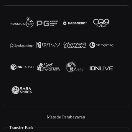
Metode Pembayaran
Transfer Bank