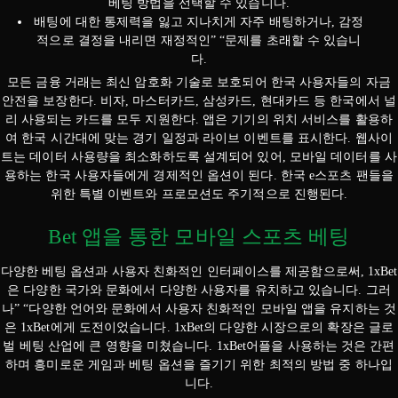
베팅 방법을 선택할 수 있습니다.
배팅에 대한 통제력을 잃고 지나치게 자주 배팅하거나, 감정
적으로 결정을 내리면 재정적인” “문제를 초래할 수 있습니
다.
모든 금융 거래는 최신 암호화 기술로 보호되어 한국 사용자들의 자금
안전을 보장한다. 비자, 마스터카드, 삼성카드, 현대카드 등 한국에서 널
리 사용되는 카드를 모두 지원한다. 앱은 기기의 위치 서비스를 활용하
여 한국 시간대에 맞는 경기 일정과 라이브 이벤트를 표시한다. 웹사이
트는 데이터 사용량을 최소화하도록 설계되어 있어, 모바일 데이터를 사
용하는 한국 사용자들에게 경제적인 옵션이 된다. 한국 e스포츠 팬들을
위한 특별 이벤트와 프로모션도 주기적으로 진행된다.
Bet 앱을 통한 모바일 스포츠 베팅
다양한 베팅 옵션과 사용자 친화적인 인터페이스를 제공함으로써, 1xBet
은 다양한 국가와 문화에서 다양한 사용자를 유치하고 있습니다. 그러
나” “다양한 언어와 문화에서 사용자 친화적인 모바일 앱을 유지하는 것
은 1xBet에게 도전이었습니다. 1xBet의 다양한 시장으로의 확장은 글로
벌 베팅 산업에 큰 영향을 미쳤습니다. 1xBet어플을 사용하는 것은 간편
하며 흥미로운 게임과 베팅 옵션을 즐기기 위한 최적의 방법 중 하나입
니다.