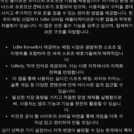
적인 흥미로운 보너스와 프로모션 기능을 제공합니다. 여기에는 환영 보
너스와 프로모션 콘테스트가 포함되어 있으며, 사용자들이 수익을 증대
시키고 추가적인 무료 돈을 얻을 수 있는 편리한 방법을 제공합니다. 한
국의 베팅 산업에서 1xBet 모바일 애플리케이션은 다른 앱들과 뚜렷한
차별화가 있습니다. 이 앱은 모든 필수 기능을 갖추고 있으며, 탐색하기
쉬운 구조를 자랑합니다.
1xBet Korea에서 제공하는 베팅 시장은 광범위한 스포츠 및
이벤트를 포함하여 전 세계 스포츠 애호가들에게 매력적입니
다.
1xBet는 70개 언어로 제공되며, 이는 다른 지역에서의 지역화
전략을 반영합니다.
이 앱을 통해 사용자는 실시간 스포츠 베팅, 라이브 카지노,
슬롯 게임 등 다양한 콘텐츠에 언제 어디서든 쉽게 접근할 수
있습니다.
필요한 저장 용량을 가지고 적절한 운영 체제를 실행함으로
써, 사용자는 앱의 기능과 기능을 완전히 활용할 수 있습니
다.
이것은 공식 웹 사이트의 모바일 버전을 통해 게임을 더욱 수
익성 있고 편리하게 만들 것입니다.
상기 선택은 기기 설정이나 지역 변경이 불편할 수 있는 한국에서 특히