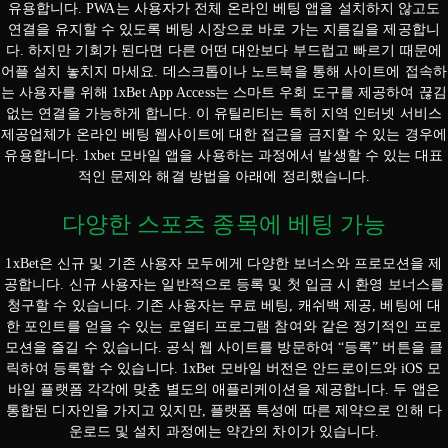
유용합니다. PWA는 사용자가 전체 온라인 베팅 앱을 설치하지 않고도
연결을 유지할 수 있도록 베팅 시장으로 바로 가는 지름길을 제공합니
다. 하지만 기회가 된다면 다른 어떤 대안보다 부드럽고 빠르기 때문에
어플 설치 놓치지 마세요. 데스크톱이나 노트북을 통해 사이트에 접속하
는 사용자를 위해 1xBet App Access는 스마트 우회 도구를 제공하여 끊김
없는 연결을 가능하게 합니다. 이 유틸리티는 특히 지역 인터넷 서비스
제공업체가 온라인 베팅 웹사이트에 대한 접근을 금지할 수 있는 경우에
유용합니다. 1xbet 모바일 앱을 사용하는 과정에서 발생할 수 있는 대표
적인 문제와 해결 방법을 아래에 정리했습니다.
다양한 스포츠 종목에 베팅 가능
1xBet은 신규 및 기존 사용자 모두에게 다양한 보너스와 프로모션을 제
공합니다. 신규 사용자는 일반적으로 등록 및 첫 입금 시 환영 보너스를
청구할 수 있습니다. 기존 사용자는 무료 베팅, 캐쉬백 제공, 베팅에 대
한 포인트를 얻을 수 있는 로열티 프로그램 참여와 같은 정기적인 프로
모션을 즐길 수 있습니다. 공식 웹 사이트를 방문하여 “등록” 버튼을 클
릭하여 등록할 수 있습니다. 1xBet 모바일 버전은 안드로이드와 iOS 모
바일 플랫폼 각각에 맞춘 별도의 애플리케이션을 제공합니다. 두 앱은
통합된 디자인을 가지고 있지만, 플랫폼 특성에 따른 제약으로 인해 다
운로드 및 설치 과정에는 약간의 차이가 있습니다.