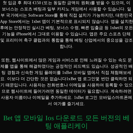
첫 입금 후 최대 €150 (또는 동일한 금액의 원화)를 받을 수 있으며, 이
보너스는 스포츠 베팅과 일부 카지노 게임에서 사용할 수 있습니다. 일
부 국가에서는 Software Store를 통해 직접 설치가 가능하지만, 대한민국
App Store에서는 1xbet 앱이 기본적으로 표시되지 않습니다. 앱을 설치한
후에는 안정적인 실시간 베팅, 보너스 수령, 빠른 입출금 등 1xbet의 모든
기능을 iPhone에서 그대로 이용할 수 있습니다. 앱은 주요 스포츠 단체
및 프리미어 축구 클럽과의 통합을 통해 베팅 산업에서의 중요성을 강조
합니다.
또한, 웹사이트에서 많은 게임과 서비스로 인해 느려질 수 있는 속도 문
제를 앱을 통해 해결하였다는 긍정적인 피드백도 있습니다. 성공적인 배
팅 경험과 신속한 게임 플레이를 1xBet 모바일 앱에서 직접 체험해보세
요. 이보다 더 간단한 것은 없습니다1xBet 앱 로그인몇 번만 클릭하면 되
기 때문입니다. 사용자는 전화번호나 이메일을 사용하여 등록할 수 있으
므로 웹사이트에 들어가려면 동일한 데이터가 필요합니다. 계속하려면
사용자 이름이나 이메일을 추가하세요. 1xBet 로그인 모바일스마트폰에
서 여가를 즐기세요.
Bet 앱 모바일 Ios 다운로드 모든 버전의 베
팅 애플리케이