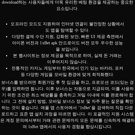
download하는 사용자들에게 더욱 유리한 베팅 환경을 제공하는 중요한
요소입니다.
오프라인 모드도 지원하여 인터넷 연결이 불안정한 상황에서
도 앱을 탐색할 수 있다.
다양한 결제 수단 지원, 강화된 보안, 빠른 UI 제공 측면에서
아이폰 버전과 1xBet apk 안드로이드 버전 모두 우수한 성능
을 보입니다.
본 웹사이트는 정보 제공을 목적으로 하며, 실제 돈 거래는
이루어지지 않습니다.
전통적인 카지노 게임부터 한국에서 인기 있는 바카라, 포커
등 다양한 게임을 모바일 환경에 맞게 최적화했다.
보너스를 받으려면 회원가입 후 첫 입금을 하고, 프로모션 코드(있는 경
우)를 입력하면 됩니다. 이후 보너스는 자동으로 지급되며, 이를 사용하
기 위한 조건은 최소 배당률을 충족하고 30일 이내에 이를 완료해야 합
니다. 그 전에 설치 방법, 모바일 보너스 정보 및 자주 묻는 질문을 확인
하는 것이 좋습니다. 애플 앱 스토어에서 ‘1xBet’을 검색하여 직접 다운
로드하고 표준 앱 설치 과정을 따르면 됩니다. 이 포괄적인 지원 시스템
은 계정 문의에서부터 거래 관련 문제까지 모든 문제를 신속하게 해결하
여 1xBet 앱에서의 사용자 경험을 향상시킵니다.