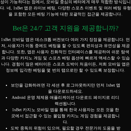
성이 가능하다는 점에서, 모바일 중심의 베터에게 매우 적합한 방식입니
다. 네, 1xBet 앱은 라이브 베팅, 다양한 스포츠 이벤트 및 여러 베팅 유형
을 포함한 모든 베팅 기능에 대한 포괄적인 접근을 제공합니다.
Bet은 24/7 고객 지원을 제공합니까?
1xBet 모바일 앱은 데스크톱 버전보다 여러 가지 장점을 제공합니다. 먼
저, 사용자가 이동 중에도 베팅을 할 수 있도록 편의성과 유연성을 제공
합니다. 또한, 앱은 사용자 친화적인 인터페이스를 제공하여 쉬운 탐색
과 다양한 카지노 게임 및 스포츠 베팅 옵션에 빠르게 액세스할 수 있습
니다. 경험이 많은 베터이든 스포츠 도박이 처음이든, 저희 모바일 앱은
정보에 입각한 베팅을 몇 번의 탭으로만 할 수 있도록 보장합니다.
보안을 강화하려면 각 세션 후 로그아웃하지만 먼저 1xbet 앱
을 다운로드하세요.
Android 운영 체제용 애플리케이션 다운로드 페이지로 리디
렉션됩니다.
1xBet 카지노 모바일 앱을 통해 한국 사용자는 모든 것을 한
곳에서 접근할 수 있는 몰입형 카지노 게임 경험을 제공합니
다.
도박 중독의 위험이 있으며, 필요할 경우 전문가의 도움을 받