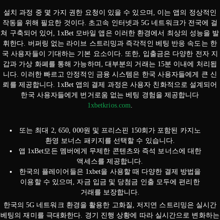
설치 과정 중 몇 가지 권한 요청이 있을 수 있으며, 이는 앱의 정상적인
작동을 위해 필요한 것이다. 초고속 인터넷과 5G 네트워크가 전국에 걸
쳐 구축되어 있어, 1xBet 모바일 앱은 이러한 환경에서 최상의 성능을 발
휘한다. 버퍼링 없는 라이브 스트리밍과 즉각적인 베팅 반응 속도는 한
국 사용자들이 기대하는 기본 요소이다. 또한, 입출금은 다양한 전자 지
갑과 가상 화폐를 통해 가능하며, 대부분의 거래는 15분 이내에 처리됩
니다. 이러한 빠르고 안정적인 금융 시스템은 한국 사용자들에게 큰 신
뢰를 제공합니다. 1xBet 앱의 결제 과정은 사용자 친화적으로 설계되어
한국 사용자들에게 번거로움 없는 베팅 경험을 제공합니다
1xbetkrios.com
.
또는 최대 2, 650, 000원 및 프리스핀 150회가 포함된 카지노
환영 보너스 패키지를 선택할 수 있습니다.
앱 1xBet모든 멤버에게 무제한 콘텐츠와 즉석 보너스에 대한
액세스를 제공합니다.
한국의 플레이어들은 1xbet을 사용할 때 다양한 결제 방법을
이용할 수 있으며, 자금 입금 및 당첨금 인출 모두에 편리한
거래를 보장합니다.
한국의 5G 네트워크 환경을 활용한 고화질, 저지연 스트리밍은 실시간
베팅의 재미를 극대화한다. 경기 진행 상황에 따라 실시간으로 변화하는